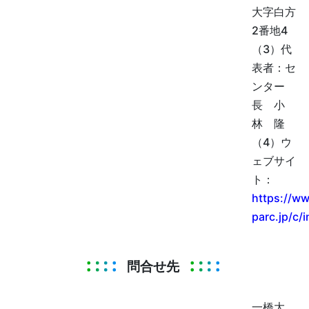
大字白方
2番地4
（3）代
表者：セ
ンター
長 小
林 隆
（4）ウ
ェブサイ
ト：
https://ww
parc.jp/c/
問合せ先
一橋大