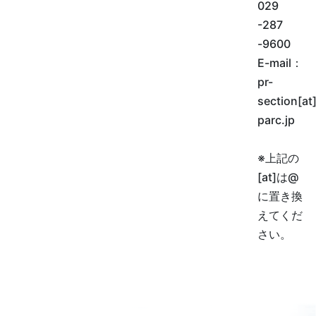
029
-287
-9600
E-mail
：
pr-
section[at]
parc.jp
※上記の
[at]は@
に置き換
えてくだ
さい。