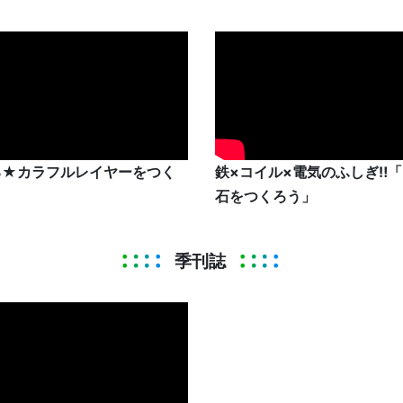
る★カラフルレイヤーをつく
鉄×コイル×電気のふしぎ‼
」
石をつくろう」
季刊誌