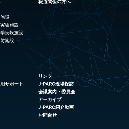
へ
報道関係の方へ
験施設
ノ実験施設
科学実験施設
照射施設
リンク
利用サポート
J-PARC現場探訪
会議案内・委員会
アーカイブ
J-PARC紹介動画
お問合せ