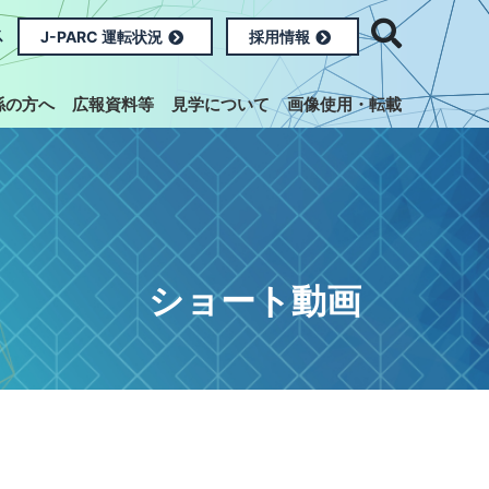
ス
J-PARC 運転状況
採用情報
係の方へ
広報資料等
見学について
画像使用・転載
ショート動画