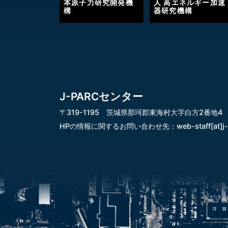
本原子力研究開発機
人 高エネルギー加速
構
器研究機構
J-PARCセンター
〒319-1195 茨城県那珂郡東海村大字白方2番地4
HPの情報に関するお問い合わせ先：
web-staff[at]j