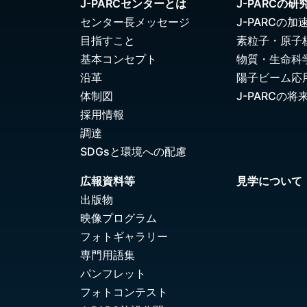
J-PARCセンターとは
J-PARCの研
センター長メッセージ
J-PARCの加
目指すこと
素粒子・原子
基本コンセプト
物質・生命科
沿革
陽子ビーム応
体制図
J-PARCの将
採用情報
調達
SDGsと環境への配慮
広報資料等
見学について
出版物
映像プログラム
フォトギャラリー
専門用語集
パンフレット
フォトコンテスト