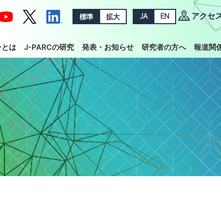
アクセ
標準
拡大
JA
EN
ーとは
J-PARCの研究
発表・お知らせ
研究者の方へ
報道関