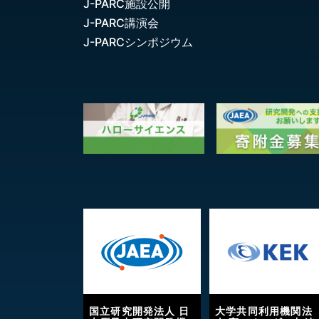
J-PARC施設公開
J-PARC講演会
J-PARCシンポジウム
国立研究開発法人 日
大学共同利用機関法