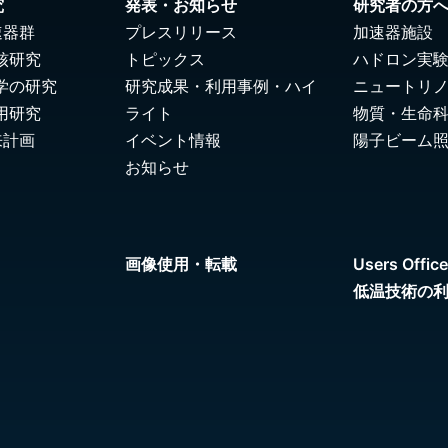
究
発表・お知らせ
研究者の方
速器群
プレスリリース
加速器施設
核研究
トピックス
ハドロン実
学の研究
研究成果・利用事例・ハイ
ニュートリ
用研究
ライト
物質・生命
来計画
イベント情報
陽子ビーム
お知らせ
画像使用・転載
Users Office
低温技術の