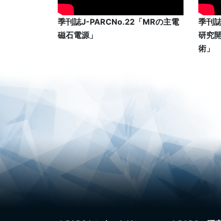
季刊誌J-PARCNo.22「MRの主電
季刊誌J
磁石電源」
研究
術」