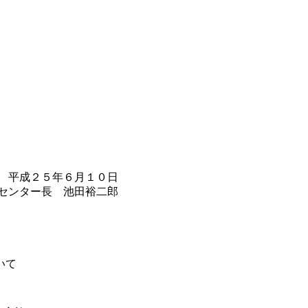
平成２５年６月１０日
RCセンター長 池田裕二郎
いて