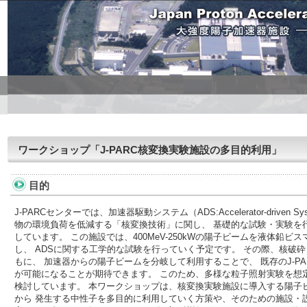
ワークショップ「J-PARC核変換実験施設の多目的利用」
目的
J-PARCセンターでは、加速器駆動システム（ADS:Accelerator-drive
物の環境負荷を低減する「核変換技術」に関し、 基礎的な試験・実験を
しています。 この施設では、400MeV-250kWの陽子ビームを液体鉛
し、 ADSに関する工学的な試験を行っていく予定です。 その際、核破
もに、 加速器からの陽子ビームを分岐して利用することで、 既存のJ-P
が可能になることが期待できます。 このため、多様な粒子照射実験を想
検討しています。 本ワークショップは、核変換実験施設に導入する陽子
から 発生する中性子を多目的に利用していく方策や、そのための施設・