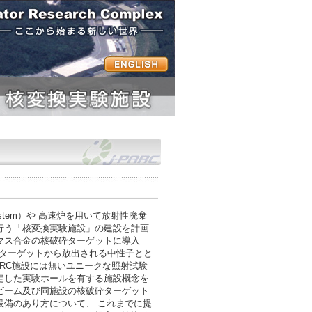
n System）や 高速炉を用いて放射性廃棄
行う「核変換実験施設」の建設を計画
ビスマス合金の核破砕ターゲットに導入
砕ターゲットから放出される中性子とと
ARC施設には無いユニークな照射試験
定した実験ホールを有する施設概念を
ビーム及び同施設の核破砕ターゲット
設備のあり方について、 これまでに提