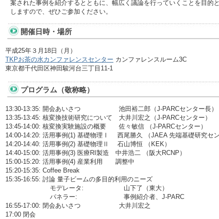
案された事例を紹介するとともに、幅広く議論を行っていくことを目的と
しますので、ぜひご参加ください。
開催日時・場所
平成25年３月18日（月）
TKPお茶の水カンファレンスセンター
カンファレンスルーム3C
東京都千代田区神田駿河台三丁目11-1
プログラム（敬称略）
13:30-13:35: 開会あいさつ 池田裕二郎（J-PARCセンター長）
13:35-13:45: 核変換技術研究について 大井川宏之（J-PARCセンター）
13:45-14:00: 核変換実験施設の概要 佐々敏信 （J-PARCセンター）
14:00-14:20: 活用事例(1) 基礎物理Ⅰ 西尾勝久 （JAEA 先端基礎研究
14:20-14:40: 活用事例(2) 基礎物理Ⅱ 石山博恒 （KEK）
14:40-15:00: 活用事例(3) 医療RI製造 中井浩二 （阪大RCNP）
15:00-15:20: 活用事例(4) 産業利用 調整中
15:20-15:35: Coffee Break
15:35-16:55: 討論 量子ビームの多目的利用のニーズ
モデレータ: 山下了（東大）
パネラー: 事例紹介者、J-PARC
16:55-17:00: 閉会あいさつ 大井川宏之
17:00 閉会