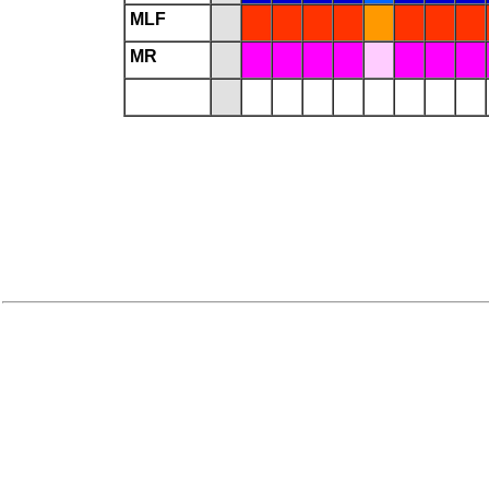
MLF
MR