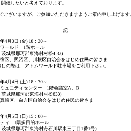
り開催したいと考えております。
でございますが、ご参加いただきますようご案内申し上げます
記
4月3日 (金) 18：30～
ムワールド 1階ホール
那珂郡東海村村松4-33)
村宿区、照沼区、川根区自治会をはじめ住民の皆さま
の際は、アトムワールド駐車場をご利用下さい。
4月4日 (土) 18：30～
コミュニティセンター 1階会議室A、B
那珂郡東海村村松833)
村真崎区、白方区自治会をはじめ住民の皆さま
4月5日 (日) 15：00～
ッティ 1階多目的ホール
那珂郡東海村舟石川駅東三丁目1番1号)