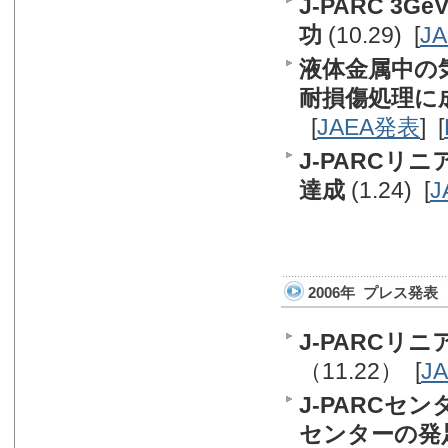
J-PARC 
功
(10.29) [
J
液体金属中の
耐損傷処理に
[
JAEA発表
] [
J-PARC
達成
(1.24) [
J
2006年 プレス発表
J-PARCリ
（11.22） [
J
J-PARCセ
センターの発