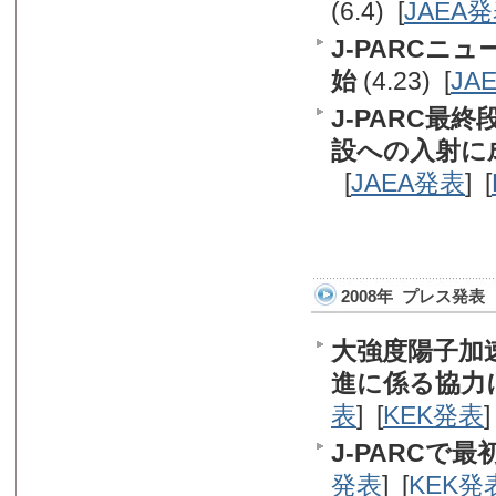
(6.4) [
JAEA
J-PARC
始
(4.23) [
JA
J-PARC
設への入射に
[
JAEA発表
] [
2008年 プレス発表
大強度陽子加
進に係る協力
表
] [
KEK発表
]
J-PARCで
発表
] [
KEK発