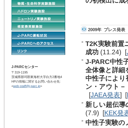
の初検出に成
2009年 プレス発表
T2K実験前
成功
(11.24) [
J-PARC中
J-PARCセンター
全体像と詳細
〒319-1195
中性子により
茨城県那珂郡東海村大字白方2番地4
HPの情報に関するお問い合わせ先:
ン・アウト－
<
web-staff@j-parc.jp
>
[
JAEA発表
] [
新しい超伝導
(7.9) [
KEK発
中性子実験の