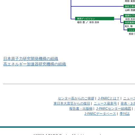
日本原子力研究開発機構の組織
高エネルギー加速器研究機構の組織
センター長からのご挨拶
|
J-PARCとは？
|
ニュー
東日本大震災からの復旧
|
ニュース最新号
|
発表・お
報告書・出版物
|
J-PARCセンター組織図
|
J-PARCデータベース
|
季刊誌