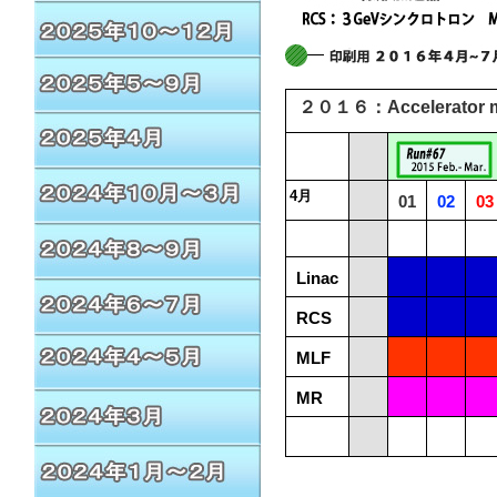
２０１６：Accelerator ma
4月
01
02
03
Linac
RCS
MLF
MR