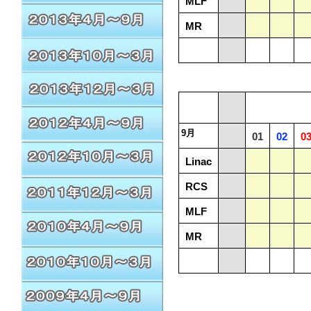
MLF
MR
9月
01
02
0
Linac
RCS
MLF
MR