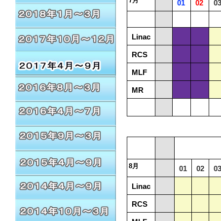
7月
01
02
0
Linac
RCS
MLF
MR
8月
01
02
0
Linac
RCS