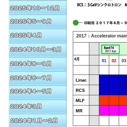
2017：Accelerator mai
4月
01
02
03
Linac
RCS
MLF
MR