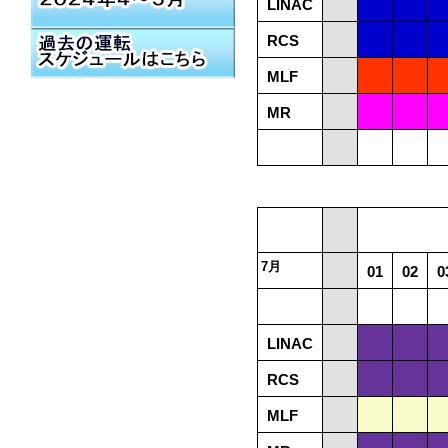
LINAC
RCS
MLF
MR
7月
01
02
0
LINAC
RCS
MLF