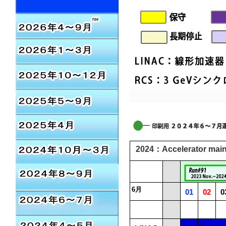
2024：Accelerator mai
6月
01
02
0