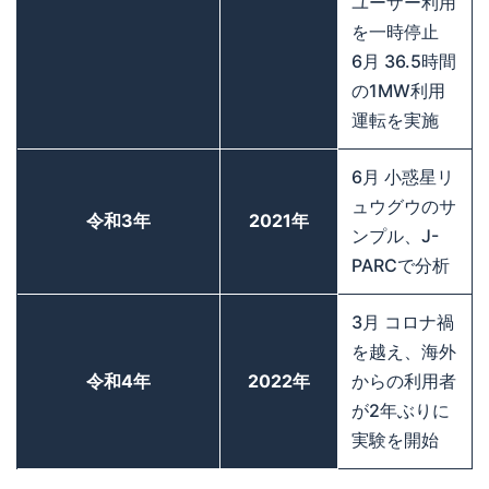
ユーザー利用
を一時停止
6月 36.5時間
の1MW利用
運転を実施
6月 小惑星リ
ュウグウのサ
令和3年
2021年
ンプル、J-
PARCで分析
3月 コロナ禍
を越え、海外
令和4年
2022年
からの利用者
が2年ぶりに
実験を開始