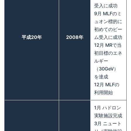
受入に成功
9月 MLFのミ
ュオン標的に
初めてのビー
平成20年
2008年
ム受入に成功
12月 MRで当
初目標のエネ
ルギー
（30GeV）
を達成
12月 MLFの
利用開始
1月 ハドロン
実験施設完成
3月 ニュート