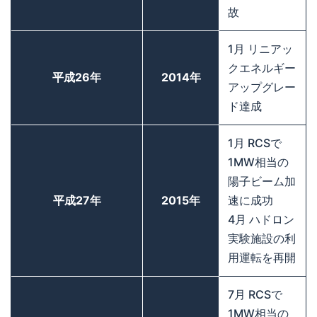
故
1月 リニアッ
クエネルギー
平成26年
2014年
アップグレー
ド達成
1月 RCSで
1MW相当の
陽子ビーム加
平成27年
2015年
速に成功
4月 ハドロン
実験施設の利
用運転を再開
7月 RCSで
1MW相当の