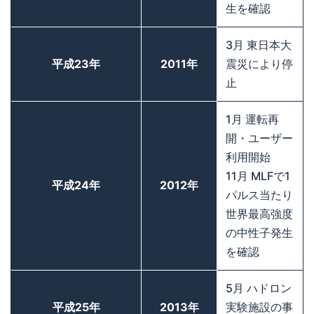
生を確認
3月 東日本大
平成23年
2011年
震災により停
止
1月 運転再
開・ユーザー
利用開始
11月 MLFで1
平成24年
2012年
パルス当たり
世界最高強度
の中性子発生
を確認
5月 ハドロン
平成25年
2013年
実験施設の事