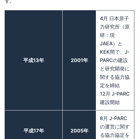
す。
4月 日本原子
力研究所（原
研：現
JAEA）と
KEK間で、J-
平成13年
2001年
PARCの建設
と研究開発に
関する協力協
定を締結
12月 J-PARC
建設開始
8月 J-PARC
の運営に関す
平成17年
2005年
る協力協定を