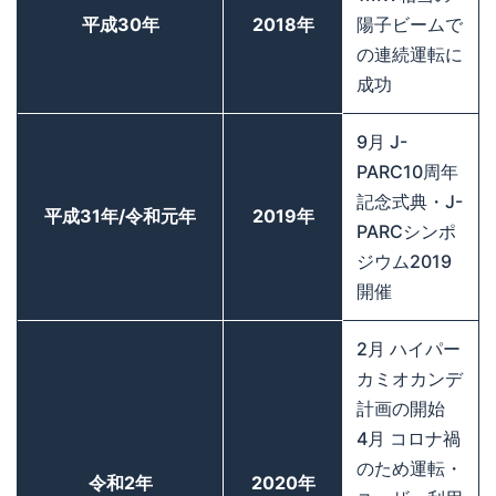
平成30年
2018年
陽子ビームで
の連続運転に
成功
9月 J-
PARC10周年
記念式典・J-
平成31年/令和元年
2019年
PARCシンポ
ジウム2019
開催
2月 ハイパー
カミオカンデ
計画の開始
4月 コロナ禍
のため運転・
令和2年
2020年