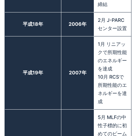
締結
2月 J-PARC
平成18年
2006年
センター設置
1月 リニアッ
クで所期性能
のエネルギー
を達成
平成19年
2007年
10月 RCSで
所期性能のエ
ネルギーを達
成
5月 MLFの中
性子標的に初
めてのビーム