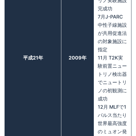
リノ実験施設
完成功
7月J-PARC
中性子線施設
が共用促進法
の対象施設に
指定
平成21年
2009年
11月 T2K実
験前置ニュー
トリノ検出器
でニュートリ
ノの初観測に
成功
12月 MLFで1
パルス当たり
世界最高強度
のミュオン発