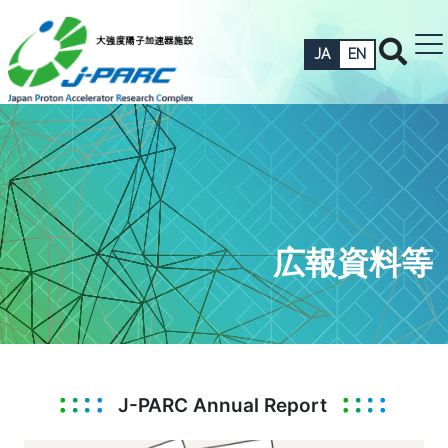
JA
EN
広報資料等
J-PARC Annual Report