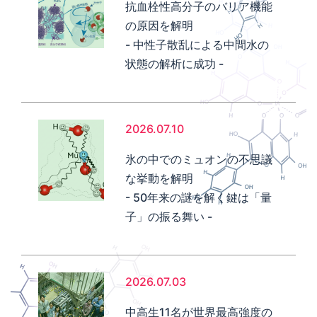
抗血栓性高分子のバリア機能
の原因を解明
- 中性子散乱による中間水の
状態の解析に成功 -
2026.07.10
氷の中でのミュオンの不思議
な挙動を解明
- 50年来の謎を解く鍵は「量
子」の振る舞い -
2026.07.03
中高生11名が世界最高強度の