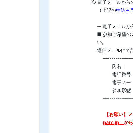
◇ 電子メールから
（上記の
申込み専
-- 電子メールか
■ 参加ご希望
い。
返信メールにて
-----------
氏名：
電話番号
電子メー
参加形態：
-----------
【お願い】メ
parc.jp」
か