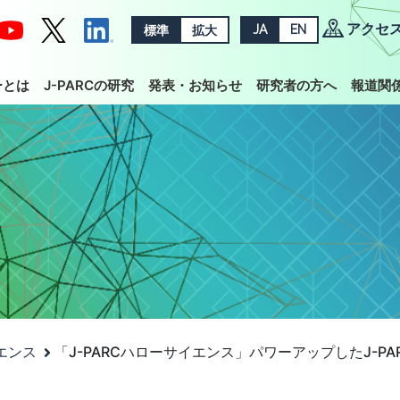
アクセ
標準
拡大
JA
EN
ーとは
J-PARCの研究
発表・お知らせ
研究者の方へ
報道関
イエンス
「J-PARCハローサイエンス」パワーアップしたJ-P