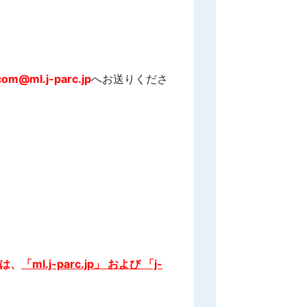
）
com@ml.j-parc.jp
へお送りくださ
は、
「ml.j-parc.jp」 および 「j-