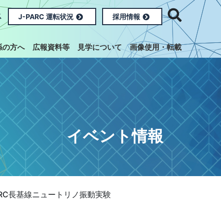
ス
J-PARC 運転状況
採用情報
係の方へ
広報資料等
見学について
画像使用・転載
イベント情報
ARC長基線ニュートリノ振動実験