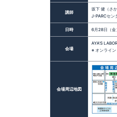
坂下 健（さ
講師
J-PARCセ
日時
6月28日（金
AYA'S LA
会場
※ オンライン
会場周辺地図