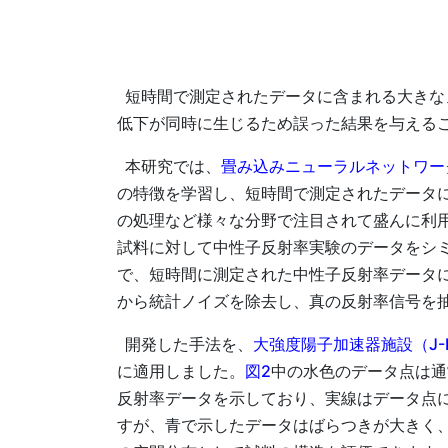
短時間で測定されたデータに含まれる大きな
低下が同時に生じるため誤った結果を与える
本研究では、
畳み込みニューラルネットワー
の特徴を学習し、短時間で測定されたデータ
の処理など様々な分野で注目されて盛んに利
試料に対して中性子反射率実験のデータをシミ
で、短時間に測定された中性子反射率データ
から統計ノイズを除去し、真の反射率信号を
開発した手法を、
大強度陽子加速器施設（J-
に適用しました。
図2
中の水色のデータ点は通
反射率データを示しており、実線はデータ点
すが、青で示したデータはばらつきが大きく