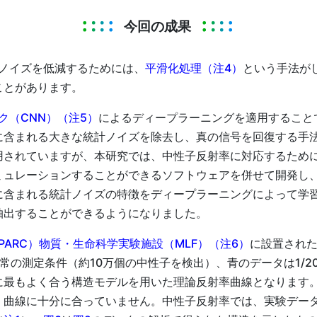
今回の成果
ノイズを低減するためには、
平滑化処理（注4）
という手法が
ことがあります。
ク（CNN）（注5）
によるディープラーニングを適用すること
に含まれる大きな統計ノイズを除去し、真の信号を回復する手法
用されていますが、本研究では、中性子反射率に対応するために
ュレーションすることができるソフトウェアを併せて開発し、
に含まれる統計ノイズの特徴をディープラーニングによって学
抽出することができるようになりました。
PARC）物質・生命科学実験施設（MLF）（注6）
に設置され
常の測定条件（約10万個の中性子を検出）、青のデータは1/2
に最もよく合う構造モデルを用いた理論反射率曲線となります
、曲線に十分に合っていません。中性子反射率では、実験デー