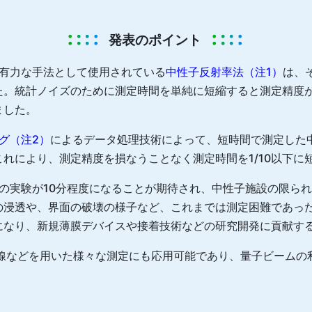
発表のポイント
の有力な手法として使用されている
中性子反射率法（注1）
は、
た。統計ノイズのために測定時間を単純に短縮すると測定精度
ました。
グ（注2）
によるデータ処理技術によって、短時間で測定した
れにより、測定精度を損なうことなく測定時間を1/10以下に
の実験が10分程度になることが期待され、中性子施設の限ら
の浸透や、界面の破壊の様子など、これまでは測定困難であっ
になり、新規薄膜デバイスや接着技術などの研究開発に貢献す
X線などを用いた様々な測定にも応用可能であり、量子ビームの