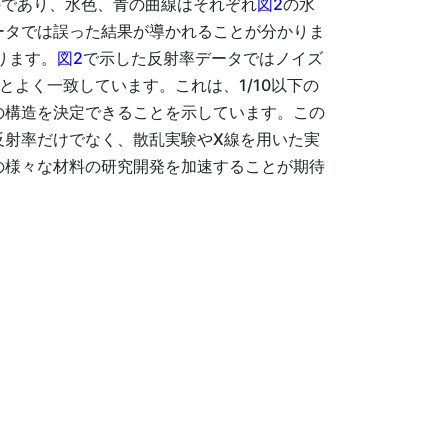
のであり、水色、青の曲線はそれぞれ
図2
の水
ータでは誤った結果が導かれることが分かりま
ります。
図2
で示した反射率データではノイズ
よく一致しています。これは、1/10以下の
の構造を決定できることを示しています。この
反射率だけでなく、散乱実験やX線を用いた実
の様々な材料の研究開発を加速することが期待