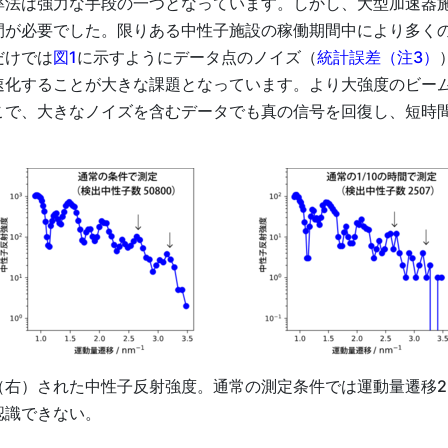
率法は強力な手段の一つとなっています。しかし、大型加速器
間が必要でした。限りある中性子施設の稼働期間中により多く
だけでは
図1
に示すようにデータ点のノイズ（
統計誤差（注3）
速化することが大きな課題となっています。より大強度のビー
こで、大きなノイズを含むデータでも真の信号を回復し、短時
定（右）された中性子反射強度。通常の測定条件では運動量遷移2.6と
認識できない。