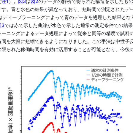
（
注1
）。
図3
は
図2
のデータの解析で得られた構造を示したも
ます。青と水色の結果が異なっており、短時間で測定されたデ
はディープラーニングによって青のデータを処理した結果とな
図3
では赤で示した曲線が水色で示した通常の測定条件での結果と
ラーニングによるデータ処理によって従来と同等の精度で試料
時間を大幅に短縮できるようになりました。この手法は中性子
の限られた稼働時間を有効に活用することが可能となり、今後