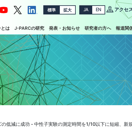
アクセ
標準
拡大
JA
EN
ーとは
J-PARCの研究
発表・お知らせ
研究者の方へ
報道関
低減に成功 - 中性子実験の測定時間を1/10以下に短縮、新規