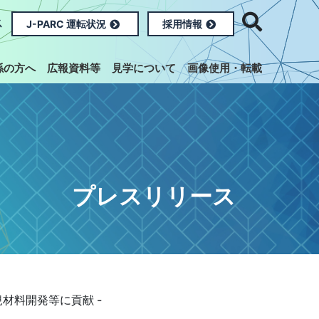
ス
J-PARC 運転状況
採用情報
係の方へ
広報資料等
見学について
画像使用・転載
プレスリリース
材料開発等に貢献 -