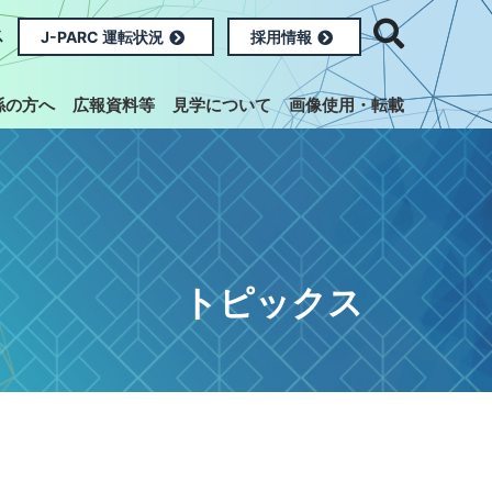
ス
J-PARC 運転状況
採用情報
係の方へ
広報資料等
見学について
画像使用・転載
トピックス