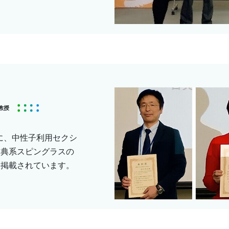
教授
に、中性子利用セクシ
古典系スピングラスの
に掲載されています。
。