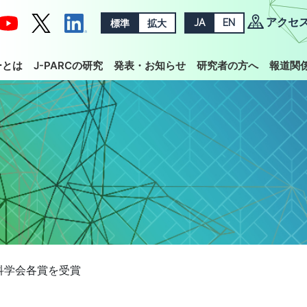
アクセ
標準
拡大
JA
EN
ーとは
J-PARCの研究
発表・お知らせ
研究者の方へ
報道関
科学会各賞を受賞