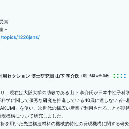
受賞
 –
/topics/1226jsns/
用セクション 博士研究員 山下 享介氏
（現）大阪大学 助教
り、現在は大阪大学の助教である山下 享介氏が日本中性子科学
子科学に関して優秀な研究を推進している40歳に達しない者へ
TAKUMI」を使い、次世代の幅広い産業で利用されることが期
発現機構について研究しました。
回折を用いた先進構造材料の機械的特性の発現機構に関する研