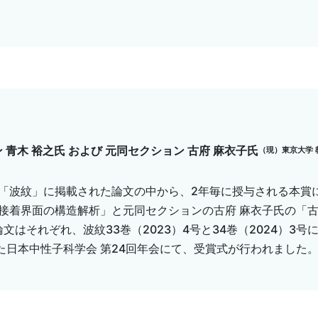
青木 裕之氏 および 元同セクション 古府 麻衣子氏
（現）東京大学 
「波紋」に掲載された論文の中から、2年毎に授与される本賞
る接着界面の構造解析」と元同セクションの古府 麻衣子氏の「
はそれぞれ、波紋33巻（2023）4号と34巻（2024）3号
た日本中性子科学会 第24回年会にて、受賞式が行われました