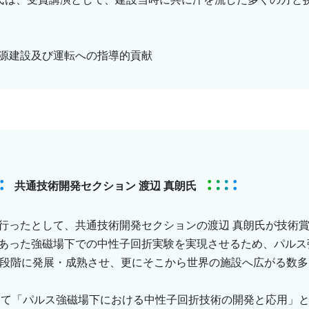
源建設及び運転への指導的貢献
共通技術開発セクション 渡辺 真朗氏
行ったとして、共通技術開発セクションの渡辺 真朗氏が技術
あった強磁場下での中性子回折実験を実現させるため、パルス
能な段階に発展・成熟させ、更にそこから世界の施設へ広がる数
にて「パルス強磁場下における中性子回折技術の開発と応用」