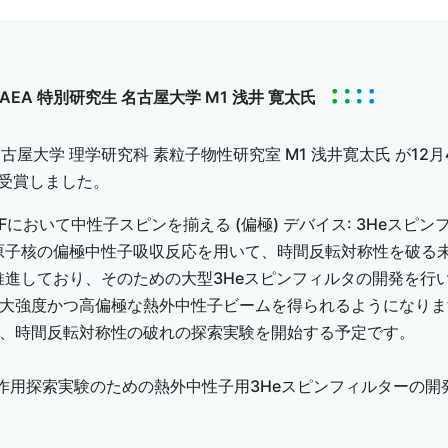
JAEA 特別研究生 名古屋大学 M1 浅井 寛太氏
屋大学 理学研究科 素粒子物性研究室 M1 浅井寛太氏 が12
を受賞しました。
Fにおいて中性子スピンを揃える (偏極) デバイス: 3Heスピ
原子核の偏極中性子吸収反応を用いて、時間反転対称性を破る
X実験) を推進しており、そのための大型3Heスピンフィルタの開発
い、大強度かつ高偏極な熱外中性子ビームを得られるようになり
置し、時間反転対称性の破れの探索実験を開始する予定です。
互作用探索実験のための熱外中性子用3Heスピンフィルターの開