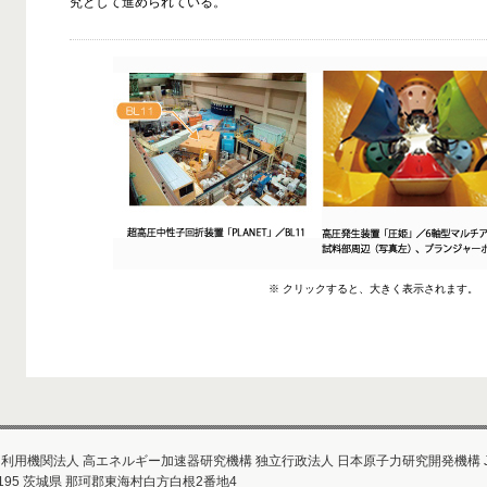
究として進められている。
※ クリックすると、大きく表示されます。
利用機関法人 高エネルギー加速器研究機構 独立行政法人 日本原子力研究開発機構 J
195
茨城県
那珂郡東海村白方白根2番地4