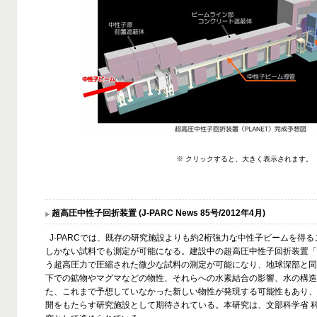
※ クリックすると、大きく表示されます。
超高圧中性子回折装置 (J-PARC News 85号/2012年4月)
J-PARCでは、既存の研究施設よりも約2桁強力な中性子ビームを得
しかない試料でも測定が可能になる。建設中の超高圧中性子回折装置「PL
う超高圧力で圧縮された微少な試料の測定が可能になり、地球深部と同
下での鉱物やマグマなどの物性、それらへの水素結合の影響、水の構造
た、これまで予想していなかった新しい物性が発現する可能性もあり、
開をもたらす研究施設として期待されている。本研究は、文部科学省 科