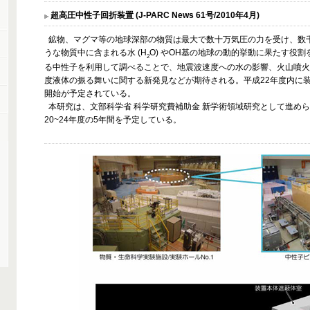
超高圧中性子回折装置 (J-PARC News 61号/2010年4月)
鉱物、マグマ等の地球深部の物質は最大で数十万気圧の力を受け、数
うな物質中に含まれる水 (H
O) やOH基の地球の動的挙動に果たす役
2
る中性子を利用して調べることで、地震波速度への水の影響、火山噴火
度液体の振る舞いに関する新発見などが期待される。平成22年度内に
開始が予定されている。
本研究は、文部科学省 科学研究費補助金 新学術領域研究として進め
20~24年度の5年間を予定している。