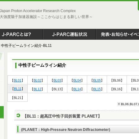
Japan Proton Accelerator Research Complex
大強度陽子加速器施設～ここからはじまる新しい世界～
中性子ビームライン紹介-BL11
中性子ビームライン紹介
【
BL01
】
【
BL02
】
【
BL03
】
【
BL04
】
【
BL05
】
【
BL06
】
【
BL0
【
BL11
】
【
BL12
】
【
BL13
】
【
BL14
】
【
BL15
】
【
BL16
】
【
BL1
【
BL21
】
※ BL06,BL0
【BL11：超高圧中性子回折装置 PLANET】
(PLANET：High-Pressure Neutron Diffractometer)