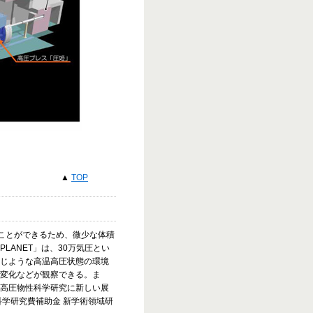
▲
TOP
ることができるため、微少な体積
ANET」は、30万気圧とい
じような高温高圧状態の環境
変化などが観察できる。ま
高圧物性科学研究に新しい展
学研究費補助金 新学術領域研