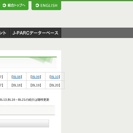
7
】
【
BL08
】
【
BL09
】
【
BL10
】
7
】
【
BL18
】
【
BL19
】
【
BL20
】
7,BL13,BL16～BL21の紹介は随時更新