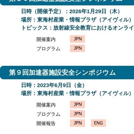
第9回加速器施設安全シンポジウムの報告記事が、J-PARC
日時（開催予定）：2026年1月29日（木）
第9回加速器施設安全シンポジウムが2023年6月9日(
場所：東海村産業・情報プラザ（アイヴィル）
第9回加速器施設安全シンポジウム
プログラム
を掲載し
トピックス：放射線安全教育におけるオンライ
第9回加速器施設安全シンポジウムを2023年6月9日(金
開催案内
第8回加速器施設安全シンポジウムが2021年8月27日(
プログラム
第7回加速器施設安全シンポジウムの報告記事が、J-PARC
第7回加速器施設安全シンポジウムは、125名の方にご参加を
第7回シンポジウム・最終版プログラム（ポスター発表
第９回加速器施設安全シンポジウム
第7回加速器施設安全シンポジウムの案内
を掲載しまし
日時：2023年6月9日（金）
より参加登録をお願いいたします。
場所：東海村産業・情報プラザ（アイヴィル）
第7回加速器施設安全シンポジウムは、2020年1月23日
本HP等でご案内いたします。
開催案内
第6回加速器施設安全シンポジウムの報告記事が、J-PARC
プログラム
第6回加速器施設安全シンポジウムは、117名の方にご
開催報告
多くの皆様のご参加とご協力に御礼申し上げます。(2019/1