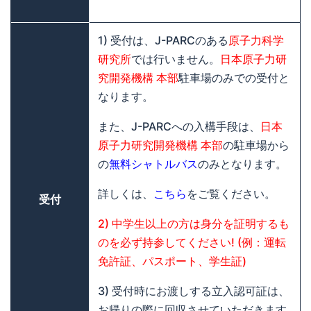
1) 受付は、J-PARCのある
原子力科学
研究所
では行いません。
日本原子力研
究開発機構 本部
駐車場のみでの受付と
なります。
また、J-PARCへの入構手段は、
日本
原子力研究開発機構 本部
の駐車場から
の
無料シャトルバス
のみとなります。
詳しくは、
こちら
をご覧ください。
受付
2) 中学生以上の方は身分を証明するも
のを必ず持参してください! (例：運転
免許証、パスポート、学生証)
3) 受付時にお渡しする立入認可証は、
お帰りの際に回収させていただきます