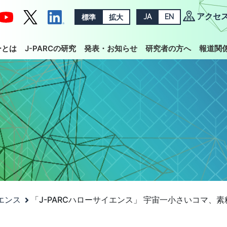
アクセ
標準
拡大
JA
EN
ーとは
J-PARCの研究
発表・お知らせ
研究者の方へ
報道関
イエンス
「J-PARCハローサイエンス」 宇宙一小さいコマ、