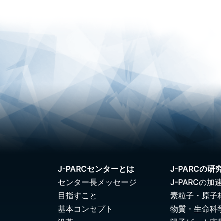
J-PARCセンターとは
J-PARCの研
センター長メッセージ
J-PARCの加
目指すこと
素粒子・原子
基本コンセプト
物質・生命科