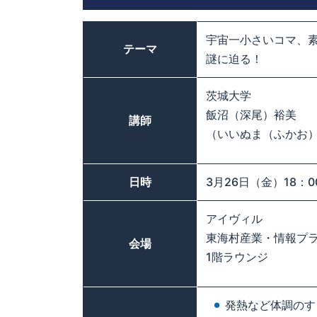
宇宙一小さいコマ、
テーマ
謎に迫る！
茨城大学
飯沼（深尾）裕美
講師
（いいぬま（ふかお
日時
3月26日（金）18：0
アイヴィル
東海村産業・情報プ
会場
1階ラウンジ
発熱など体調のす