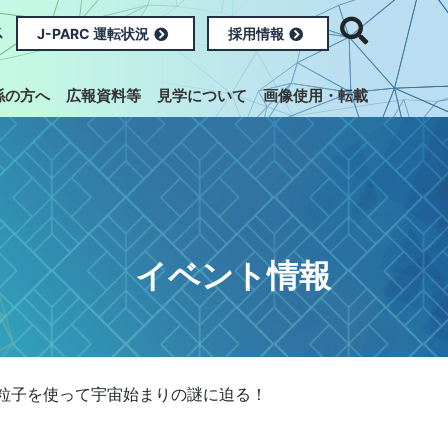
ス
J-PARC 運転状況
採用情報
係の方へ
広報資料等
見学について
画像使用・転載
イベント情報
素粒子を使って宇宙始まりの謎に迫る！