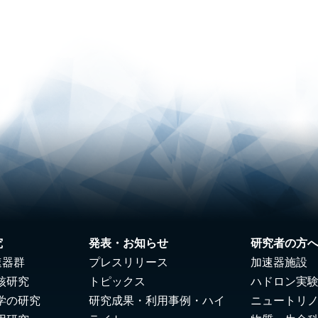
究
発表・お知らせ
研究者の方
速器群
プレスリリース
加速器施設
核研究
トピックス
ハドロン実
学の研究
研究成果・利用事例・ハイ
ニュートリ