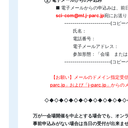
② 電子メールからの申込み
■ 電子メールからの申込みは、前
sci-com@ml.j-parc.jp
宛にお送り
-----------------------(コ
氏名：
電話番号：
電子メールアドレス：
参加形態：「会場 または オ
-----------------------(コ
【お願い】メールのドメイン指定受
parc.jp」および「j-parc.jp」
からの
◇◆◇◆◇◆◇◆◇◆◇◆◇◆◇◆◇
万が一会場開催を中止とする場合でも、オン
事前申込みがない場合は当日の受付が出来ま