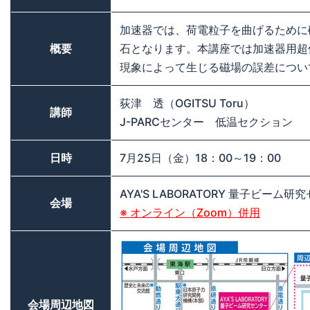
加速器では、荷電粒子を曲げるために
概要
石となります。本講座では加速器用超
現象によって生じる磁場の誤差につい
荻津 透（OGITSU Toru）
講師
J-PARCセンター 低温セクション
日時
7月25日（金）18：00～19：00
AYA'S LABORATORY 量子ビーム研究
会場
※ オンライン（Zoom）併用
会場周辺地図