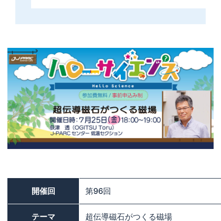
開催回
第96回
テーマ
超伝導磁石がつくる磁場