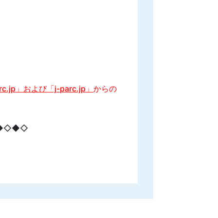
arc.jp」および「j-parc.jp」
からの
◆◇◆◇