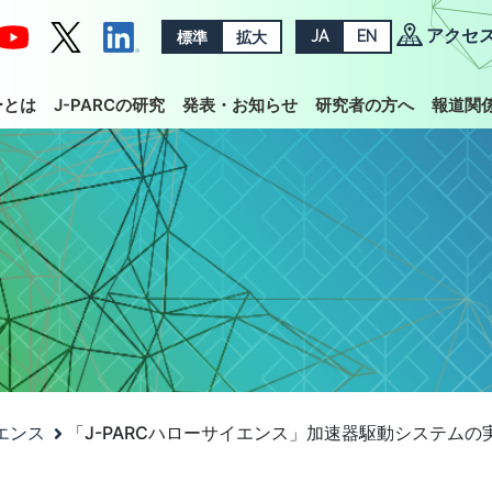
アクセ
標準
拡大
JA
EN
ーとは
J-PARCの研究
発表・お知らせ
研究者の方へ
報道関
イエンス
「J-PARCハローサイエンス」加速器駆動システム