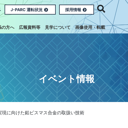
ス
J-PARC 運転状況
採用情報
係の方へ
広報資料等
見学について
画像使用・転載
イベント情報
の実現に向けた鉛ビスマス合金の取扱い技術