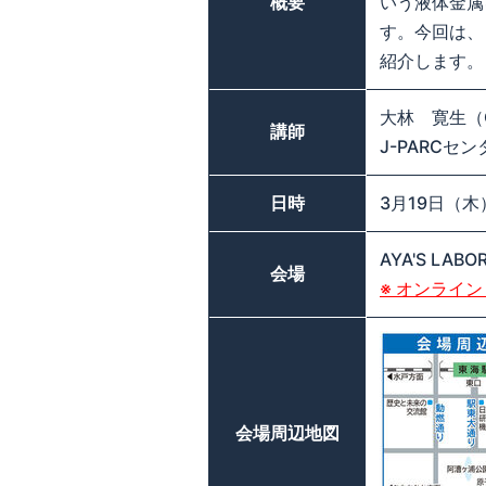
概要
いう液体金属
す。今回は、
紹介します。
大林 寛生（OBA
講師
J-PARC
日時
3月19日（木）
AYA'S LA
会場
※ オンライン
会場周辺地図