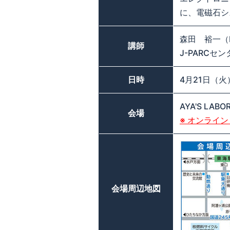
に、電磁石シ
森田 裕一（MO
講師
J-PARC
日時
4月21日（火）
AYA'S LA
会場
※ オンライン
会場周辺地図