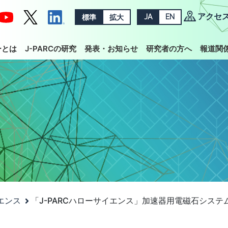
アクセ
標準
拡大
JA
EN
ーとは
J-PARCの研究
発表・お知らせ
研究者の方へ
報道関
イエンス
「J-PARCハローサイエンス」加速器用電磁石シス