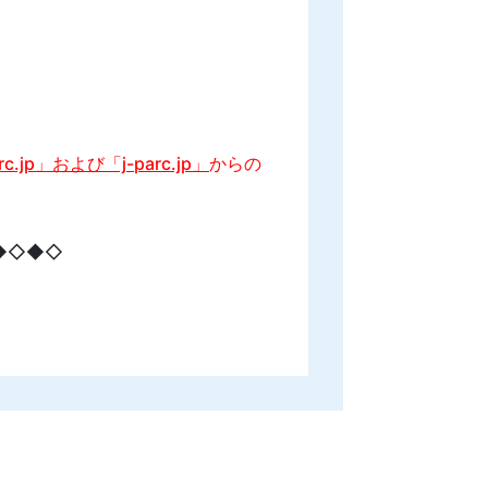
arc.jp」および「j-parc.jp」
からの
◆◇◆◇