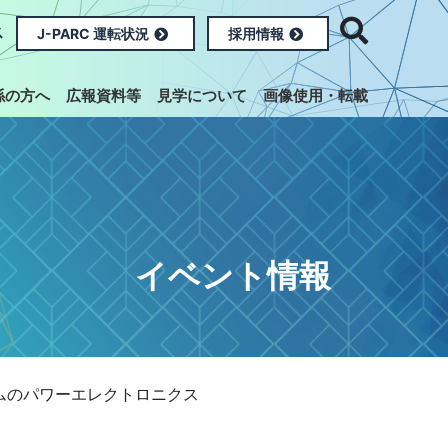
ス
J-PARC 運転状況
採用情報
係の方へ
広報資料等
見学について
画像使用・転載
イベント情報
テムのパワーエレクトロニクス