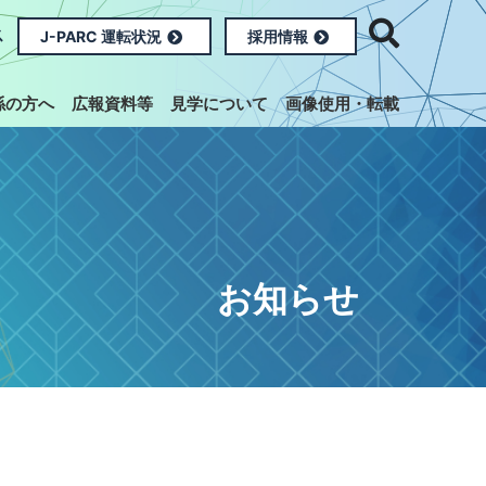
ス
J-PARC 運転状況
採用情報
係の方へ
広報資料等
見学について
画像使用・転載
お知らせ
）