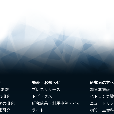
究
発表・お知らせ
研究者の方
速器群
プレスリリース
加速器施設
核研究
トピックス
ハドロン実
学の研究
研究成果・利用事例・ハイ
ニュートリ
用研究
ライト
物質・生命