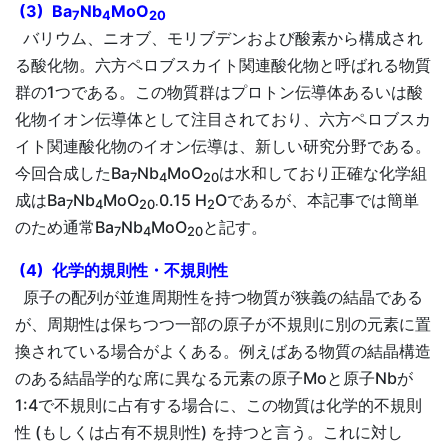
(3) Ba
Nb
MoO
7
4
20
バリウム、ニオブ、モリブデンおよび酸素から構成され
る酸化物。六方ペロブスカイト関連酸化物と呼ばれる物質
群の1つである。この物質群はプロトン伝導体あるいは酸
化物イオン伝導体として注目されており、六方ペロブスカ
イト関連酸化物のイオン伝導は、新しい研究分野である。
今回合成したBa
Nb
MoO
は水和しており正確な化学組
7
4
20
成はBa
Nb
MoO
0.15 H
Oであるが、本記事では簡単
7
4
20·
2
のため通常Ba
Nb
MoO
と記す。
7
4
20
(4) 化学的規則性・不規則性
原子の配列が並進周期性を持つ物質が狭義の結晶である
が、周期性は保ちつつ一部の原子が不規則に別の元素に置
換されている場合がよくある。例えばある物質の結晶構造
のある結晶学的な席に異なる元素の原子Moと原子Nbが
1:4で不規則に占有する場合に、この物質は化学的不規則
性 (もしくは占有不規則性) を持つと言う。これに対し