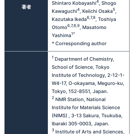
4
Shintaro Kobayashi
, Shogo
著者
4
5
Kawaguchi
, Keiichi Osaka
,
6,7,8
Kazutaka Ikeda
, Toshiya
6,7,8,9
Otomo
, Masatomo
1*
Yashima
* Corresponding author
1
Department of Chemistry,
School of Science, Tokyo
Institute of Technology, 2-12-1-
W4-17, O-okayama, Meguro-ku,
Tokyo, 152-8551, Japan.
2
NMR Station, National
Institute for Materials Science
(NIMS) , 3-13 Sakura, Tsukuba,
Ibaraki 305-0003, Japan.
3
Institute of Arts and Sciences,