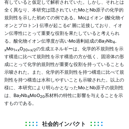
有していると仮定して解析されていた。しかし、それとは
全く異なり、本研究は隠されていたMoとNb原子の化学的
規則性を示した初めての例である。Moはイオン (酸化物イ
オンとプロトン) 伝導が起こるc' 層に近接しており、イオ
ン伝導性にとって重要な役割を果たしていると考えられ
る。酸化物イオン伝導度が高いMo過剰組成のBa
Nb
7
4-
Mo
O
の生成エネルギーは、化学的不規則性を示
x
1+x
20+x/2
す構造に比べて規則性を示す構造の方が低く、固溶体の形
成にとって化学的規則性が重要な役割を持っていることも
示唆された。また、化学的不規則性を持つ構造に比べて規
則性を持つ構造は水和しやすいことも示唆された。以上の
様に、本研究により明らかとなったMoとNb原子の規則性
は、Ba
Nb
MoO
系材料の特性に影響を与えることを示
7
4
20
すものである。
社会的インパクト