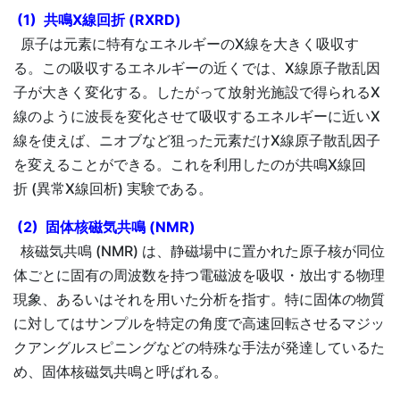
(1) 共鳴X線回折 (RXRD)
原子は元素に特有なエネルギーのX線を大きく吸収す
る。この吸収するエネルギーの近くでは、X線原子散乱因
子が大きく変化する。したがって放射光施設で得られるX
線のように波長を変化させて吸収するエネルギーに近いX
線を使えば、ニオブなど狙った元素だけX線原子散乱因子
を変えることができる。これを利用したのが共鳴X線回
折 (異常X線回析) 実験である。
(2) 固体核磁気共鳴 (NMR)
核磁気共鳴 (NMR) は、静磁場中に置かれた原子核が同位
体ごとに固有の周波数を持つ電磁波を吸収・放出する物理
現象、あるいはそれを用いた分析を指す。特に固体の物質
に対してはサンプルを特定の角度で高速回転させるマジッ
クアングルスピニングなどの特殊な手法が発達しているた
め、固体核磁気共鳴と呼ばれる。