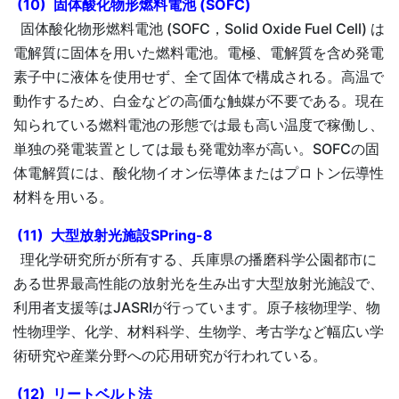
(10) 固体酸化物形燃料電池 (SOFC)
固体酸化物形燃料電池 (SOFC，Solid Oxide Fuel Cell) は
電解質に固体を用いた燃料電池。電極、電解質を含め発電
素子中に液体を使用せず、全て固体で構成される。高温で
動作するため、白金などの高価な触媒が不要である。現在
知られている燃料電池の形態では最も高い温度で稼働し、
単独の発電装置としては最も発電効率が高い。SOFCの固
体電解質には、酸化物イオン伝導体またはプロトン伝導性
材料を用いる。
(11) 大型放射光施設SPring-8
理化学研究所が所有する、兵庫県の播磨科学公園都市に
ある世界最高性能の放射光を生み出す大型放射光施設で、
利用者支援等はJASRIが行っています。原子核物理学、物
性物理学、化学、材料科学、生物学、考古学など幅広い学
術研究や産業分野への応用研究が行われている。
(12) リートベルト法