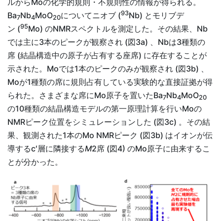
ルからMoの化学的規則・不規則性の情報が得られる。
93
Ba
Nb
MoO
についてニオブ (
Nb) とモリブデ
7
4
20
95
ン (
Mo) のNMRスペクトルを測定した。その結果、Nb
では主に3本のピークが観察され (図3a) 、Nbは3種類の
席 (結晶構造中の原子が占有する座席) に存在することが
示された。Moでは1本のピークのみが観察され (図3b) 、
Moが1種類の席に規則占有している実験的な直接証拠が得
られた。さまざまな席にMo原子を置いたBa
Nb
MoO
7
4
20
の10種類の結晶構造モデルの第一原理計算を行いMoの
NMRピーク位置をシミュレーションした (図3c) 。その結
果、観測された1本のMo NMRピーク (図3b) はイオンが伝
導するc′層に隣接する
M
2席 (図4) のMo原子に由来するこ
とが分かった。