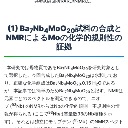
共鳴X線回折RXRD/NMR法。
(1) Ba
Nb
MoO
試料の合成と
7
4
20
NMRによるMoの化学的規則性の
証拠
本研究では母物質であるBa
Nb
MoO
を研究対象とし
7
4
20
て選択した。今回合成したBa
Nb
MoO
は水和してお
7
4
20
り、正確な化学組成はBa
Nb
MoO
0.15 H
Oである
7
4
20·
2
が、本記事では簡単のためBa
Nb
MoO
と記す。NMRは
7
4
20
元素ごとのスペクトルを測定できるので、ニオ
93
ブ (
Nb) のNMRからはNbの化学的規則・不規則性の情
93
報が得られる (ここで
Nbは質量数93のNb核種を示
95
す) 。それとは独立にモリブデン (
Mo）のNMRスペクト