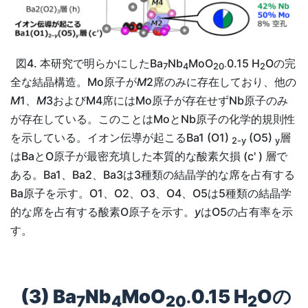
図4. 本研究で明らかにしたBa
Nb
MoO
0.15 H
Oの完
7
4
20·
2
全な結晶構造。Mo原子が
M
2席のみに存在しており、他の
M
1、
M
3およびM4席にはMo原子が存在せずNb原子のみ
が存在している。このことはMoとNb原子の化学的規則性
を示している。イオン伝導が起こるBa1 (O1)
(O5)
層
2-y
y
はBaとO原子が最密充填した本質的な酸素欠損 (c' ) 層で
ある。Ba1、Ba2、Ba3は3種類の結晶学的な席を占有する
Ba原子を示す。O1、O2、O3、O4、O5は5種類の結晶学
的な席を占有する酸素O原子を示す。
y
はO5の占有率を示
す。
(3) Ba
Nb
MoO
0.15 H
Oの
7
4
20·
2