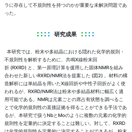
ラに存在して不規則性を持つのかが重要な未解決問題であ
った。
研究成果
本研究では、粉末や多結晶における隠れた化学的規則・
不規則性を解析するために、共鳴X線粉末回
折 (RXRD) と、第一原理計算を援用した固体NMRを組み
合わせた新しいRXRD/NMR法を提案した (図2) 。材料の構
造解析には単結晶を用いたX線回折や中性子回折がよく使
われるが、RXRD/NMR法は粉末や多結晶材料に幅広く適
用可能である。NMRは元素ごとの席占有状態を調べるこ
とで化学的規則性の直接証拠を得ることができる手法であ
るが、本研究で扱うNbとMoのように複数の元素の化学的
規則性を定量的に決定することは難しい。対して、RXRD
は化学的規則性を定量的に決定することができるが、粉末