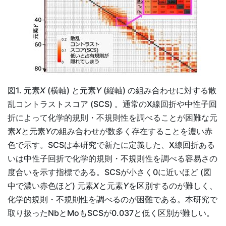
図1. 元素
X
(横軸) と元素
Y
(縦軸) の組み合わせに対する散
乱コントラストスコア (SCS) 。通常のX線回折や中性子回
折によって化学的規則・不規則性を調べることが困難な元
素
X
と元素
Y
の組み合わせが数多く存在することを濃い赤
色で示す。SCSは本研究で新たに定義した、X線回折ある
いは中性子回折で化学的規則・不規則性を調べる容易さの
度合いを示す指標である。SCSが小さく0に近いほど (図
中で濃い赤色ほど) 元素
X
と元素
Y
を区別するのが難しく、
化学的規則・不規則性を調べるのが困難である。本研究で
取り扱ったNbとMoもSCSが0.037と低く区別が難しい。