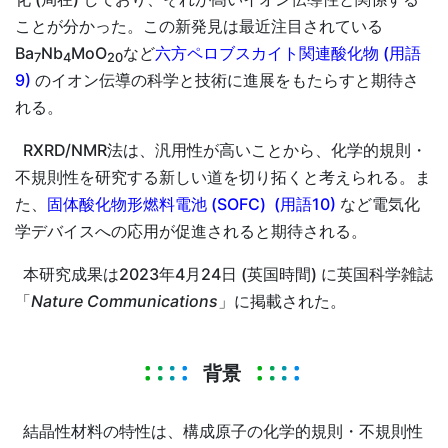
ことが分かった。この新発見は最近注目されている
Ba
Nb
MoO
など
六方ペロブスカイト関連酸化物 (用語
7
4
20
9)
のイオン伝導の科学と技術に進展をもたらすと期待さ
れる。
RXRD/NMR法は、汎用性が高いことから、化学的規則・
不規則性を研究する新しい道を切り拓くと考えられる。ま
た、
固体酸化物形燃料電池 (SOFC) (用語10)
など電気化
学デバイスへの応用が促進されると期待される。
本研究成果は2023年4月24日 (英国時間) に英国科学雑誌
「
Nature Communications
」に掲載された。
背景
結晶性材料の特性は、構成原子の化学的規則・不規則性