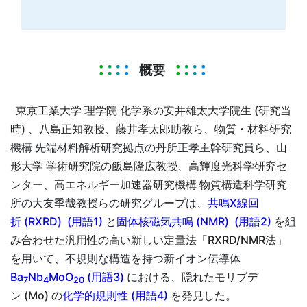
概要
東京工業大学 理学院 化学系の安井雄太大学院生 (研究当
時) 、八島正知教授、藤井孝太郎助教ら、物質・材料研究
機構 先端材料解析研究拠点の丹所正孝主幹研究員ら、山
形大学 学術研究院の飯島隆広教授、高輝度光科学研究セ
ンター、高エネルギー加速器研究機構 物質構造科学研究
所の大友季哉教授らの研究グループは、
共鳴X線回
折 (RXRD) (用語1)
と
固体核磁気共鳴 (NMR) (用語2)
を組
み合わせた汎用性の高い新しい定量法「RXRD/NMR法」
を用いて、不規則な構造を持つ新イオン伝導体
Ba
Nb
MoO
(用語3)
における、隠れたモリブデ
7
4
20
ン (Mo) の
化学的規則性 (用語4)
を発見した。