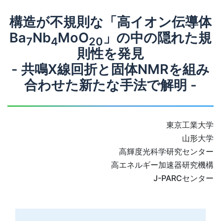
構造が不規則な「高イオン伝導体
Ba
Nb
MoO
」の中の隠れた規
7
4
20
則性を発見
- 共鳴X線回折と固体NMRを組み
合わせた新たな手法で解明 -
東京工業大学
山形大学
高輝度光科学研究センター
高エネルギー加速器研究機構
J-PARCセンター