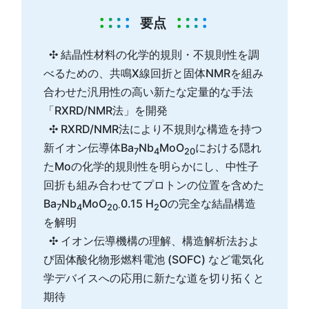
要点
✣ 結晶性材料の化学的規則・不規則性を調
べるための、共鳴X線回折と固体NMRを組み
合わせた汎用性の高い新たな定量的な手法
「RXRD/NMR法」を開発
✣ RXRD/NMR法により不規則な構造を持つ
新イオン伝導体Ba
Nb
MoO
における隠れ
7
4
20
たMoの化学的規則性を明らかにし、中性子
回折も組み合わせてプロトンの位置を含めた
Ba
Nb
MoO
0.15 H
Oの完全な結晶構造
7
4
20·
2
を解明
✣ イオン伝導機構の理解、構造解析法およ
び固体酸化物形燃料電池 (SOFC) など電気化
学デバイスへの応用に新たな道を切り拓くと
期待