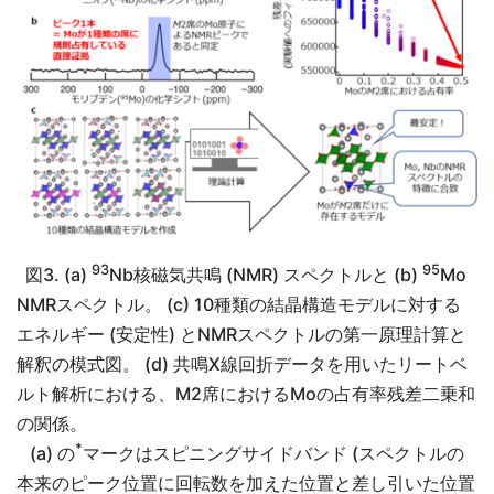
93
95
図3. (a)
Nb核磁気共鳴 (NMR) スペクトルと (b)
Mo
NMRスペクトル。 (c) 10種類の結晶構造モデルに対する
エネルギー (安定性) とNMRスペクトルの第一原理計算と
解釈の模式図。 (d) 共鳴X線回折データを用いたリートベ
ルト解析における、M2席におけるMoの占有率残差二乗和
の関係。
*
(a) の
マークはスピニングサイドバンド (スペクトルの
本来のピーク位置に回転数を加えた位置と差し引いた位置