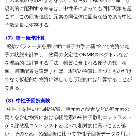
子の散乱のされやすさを示す。数～数十Åの周期で原子が
規則的に配列する結晶は、中性子によっても回折現象を起
こす。この回折強度は元素の同位体に固有な値である中性
子散乱長に依存する。
(7) 第一原理計算
経験パラメータを用いずに量子力学に基づいて物質の電
子の状態を計算し、物質の安定性やNMRスペクトルなど
を理論的に計算する手法。物質に含まれる原子の数、種
類、初期配置を設定すれば、現実の物質に基づくものだけ
でなく仮想的な物質に対しても原理的には計算することが
できる。
(8) 中性子回折実験
中性子を用いた回折実験。重元素と酸素などの軽元素の
両方を含む物質における軽元素の中性子散乱コントラスト
がＸ線散乱コントラストと比べて相対的に高いことが多
い。そのため、X線回折に比べて中性子回折データを用い