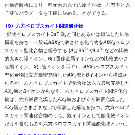
た構造解析により、軽元素の原子の原子座標、占有率と原
子変位パラメータを正確に決めることができる。
(9) 六方ペロブスカイト関連酸化物
鉱物ペロブスカイトCaTiO
と同じあるいは類似した結晶
3
構造を持ち、一般式
ABX
で表される化合物を
ABX
ペロブ
3
3
2+
3+
スカイト型化合物と総称する (
A
はBa
やLa
などの比較
的大きな陽イオン、
B
は遷移金属イオンなどの比較的小さ
な陽イオン、
X
は陰イオンを示す) 。
ABX
ペロブスカイト
3
型化合物は立方最密充填した
AX
層と
B
イオンから構成さ
3
れるが、六方ペロブスカイト型化合物は六方最密充填した
AX
層と
B
イオンからなる。六方ペロブスカイト関連化合
3
物は、六方最密充填した
AX
層および立方最密充填した
3
AX
層がさまざまな比で積層した構造を持つ。六方ペロブ
3
スカイト関連化合物のうち、陰イオンとして酸化物イオン
だけを含むものを六方ペロブスカイト関連酸化物という。