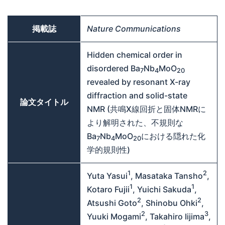
掲載誌
Nature Communications
Hidden chemical order in
disordered Ba
Nb
MoO
7
4
20
revealed by resonant X-ray
diffraction and solid-state
論文タイトル
NMR (共鳴X線回折と固体NMRに
より解明された、不規則な
Ba
Nb
MoO
における隠れた化
7
4
20
学的規則性)
1
2
Yuta Yasui
, Masataka Tansho
,
1
1
Kotaro Fujii
, Yuichi Sakuda
,
2
2
Atsushi Goto
, Shinobu Ohki
,
2
3
Yuuki Mogami
, Takahiro Iijima
,