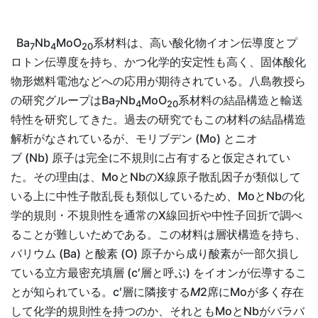
Ba
Nb
MoO
系材料は、高い酸化物イオン伝導度とプ
7
4
20
ロトン伝導度を持ち、かつ化学的安定性も高く、固体酸化
物形燃料電池などへの応用が期待されている。八島教授ら
の研究グループはBa
Nb
MoO
系材料の結晶構造と輸送
7
4
20
特性を研究してきた。過去の研究でもこの材料の結晶構造
解析がなされているが、モリブデン (Mo) とニオ
ブ (Nb) 原子は完全に不規則に占有すると仮定されてい
た。その理由は、MoとNbのX線原子散乱因子が類似して
いる上に中性子散乱長も類似しているため、MoとNbの化
学的規則・不規則性を通常のX線回折や中性子回折で調べ
ることが難しいためである。この材料は層状構造を持ち、
バリウム (Ba) と酸素 (O) 原子から成り酸素が一部欠損し
ている立方最密充填層 (c′層と呼ぶ) をイオンが伝導するこ
とが知られている。c′層に隣接する
M
2席にMoが多く存在
して化学的規則性を持つのか、それともMoとNbがバラバ