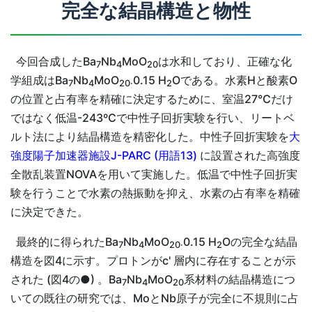
完全な結晶構造と物性
今回合成したBa
Nb
MoO
は水和しており、正確な化
7
4
20
学組成はBa
Nb
MoO
0.15 H
Oである。水素Hと酸素O
7
4
20·
2
の位置と占有率を精確に決定するために、室温27℃だけ
ではなく低温-243ºCで中性子回折実験を行い、リートベ
ルト法により結晶構造を精密化した。中性子回折実験を
大
強度陽子加速器施設J-PARC (用語13)
に設置された高強度
全散乱装置NOVAを用いて実施した。低温で中性子回折実
験を行うことで水素の熱振動を抑え、水素の占有率を精確
に決定できた。
最終的に得られたBa
Nb
MoO
0.15 H
Oの完全な結晶
7
4
20·
2
構造を図4に示す。プロトンがc' 層内に存在することが示
された (図4の●) 。Ba
Nb
MoO
系材料の結晶構造につ
7
4
20
いての既往の研究では、MoとNb原子が完全に不規則に占