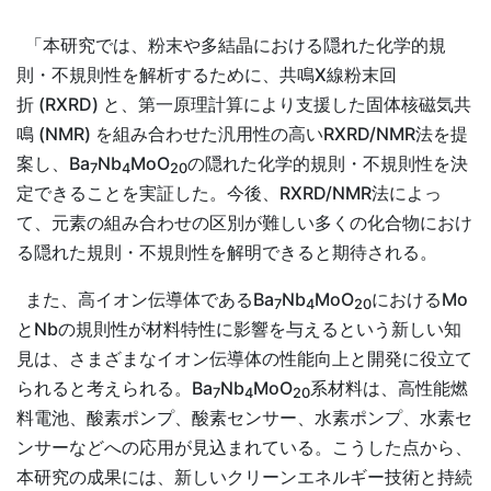
「本研究では、粉末や多結晶における隠れた化学的規
則・不規則性を解析するために、共鳴X線粉末回
折 (RXRD) と、第一原理計算により支援した固体核磁気共
鳴 (NMR) を組み合わせた汎用性の高いRXRD/NMR法を提
案し、Ba
Nb
MoO
の隠れた化学的規則・不規則性を決
7
4
20
定できることを実証した。今後、RXRD/NMR法によっ
て、元素の組み合わせの区別が難しい多くの化合物におけ
る隠れた規則・不規則性を解明できると期待される。
また、高イオン伝導体であるBa
Nb
MoO
におけるMo
7
4
20
とNbの規則性が材料特性に影響を与えるという新しい知
見は、さまざまなイオン伝導体の性能向上と開発に役立て
られると考えられる。Ba
Nb
MoO
系材料は、高性能燃
7
4
20
料電池、酸素ポンプ、酸素センサー、水素ポンプ、水素セ
ンサーなどへの応用が見込まれている。こうした点から、
本研究の成果には、新しいクリーンエネルギー技術と持続