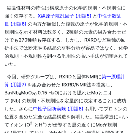
結晶性材料の特性は構成原子の化学的規則・不規則性に
強く依存する。
X線原子散乱因子 (用語5)
と
中性子散乱
長 (用語6)
の両方が類似した複数の原子が化学的規則・不
規則性を示す材料は数多く、2種類の元素の組み合わせだ
けでも270種類も存在する。しかし、RXRDなど単独の回
折手法では粉末や多結晶の材料分析が容易ではなく、化学
的規則・不規則性を調べる汎用性の高い手法が切望されて
いた。
今回、研究グループは、RXRDと固体NMRに
第一原理計
算 (用語7)
を組み合わせた RXRD/NMR法を提案し、
Ba
Nb
MoO
0.15 H
Oにおける隠れたMoとニオ
7
4
20·
2
ブ (Nb) の規則・不規則性を定量的に決定することに成功
した。さらに
中性子回折実験 (用語8)
も用いてプロトンの
位置を含めた完全な結晶構造を解明した。結晶構造におい
2-
+
てイオン (O
とH
) が伝導する層の近くにMoが規則
化 (局在) しており、それが高いイオン伝導性と関係する