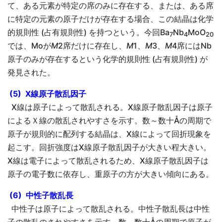
て、ある元素が特定の席のみに存在する、または、ある席
に特定の元素の原子だけが存在する場合、この結晶は化学
的規則性 (占有規則性) を持つという。今回Ba
Nb
MoO
7
4
20
では、Moが
M
2席だけに存在し、
M
1、
M
3、
M
4席にはNb
原子のみが存在するという化学的規則性 (占有規則性) が
発見された。
(5) X線原子散乱因子
X線は原子によって散乱される。X線原子散乱因子は原子
によるＸ線の散乱されやすさを示す。数～数十Åの周期で
原子が規則的に配列する結晶は、X線によって回折現象を
起こす。回折強度はX線原子散乱因子が大きい程大きい。
X線は電子によって散乱されるため、X線原子散乱因子は
原子の電子数に依存し、重原子の方が大きい傾向にある。
(6) 中性子散乱長
中性子は原子によって散乱される。中性子散乱長は中性