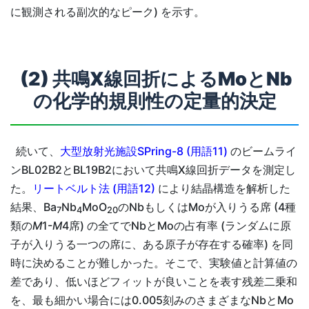
に観測される副次的なピーク) を示す。
(2) 共鳴X線回折によるMoとNb
の化学的規則性の定量的決定
続いて、
大型放射光施設SPring-8 (用語11)
のビームライ
ンBL02B2とBL19B2において共鳴X線回折データを測定し
た。
リートベルト法 (用語12)
により結晶構造を解析した
結果、Ba
Nb
MoO
のNbもしくはMoが入りうる席 (4種
7
4
20
類の
M
1-
M
4席) の全てでNbとMoの占有率 (ランダムに原
子が入りうる一つの席に、ある原子が存在する確率) を同
時に決めることが難しかった。そこで、実験値と計算値の
差であり、低いほどフィットが良いことを表す残差二乗和
を、最も細かい場合には0.005刻みのさまざまなNbとMo