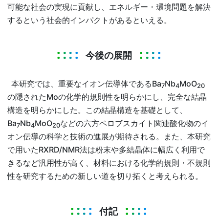
可能な社会の実現に貢献し、エネルギー・環境問題を解決
するという社会的インパクトがあるといえる。
今後の展開
本研究では、重要なイオン伝導体であるBa
Nb
MoO
7
4
20
の隠されたMoの化学的規則性を明らかにし、完全な結晶
構造を明らかにした。この結晶構造を基礎として、
Ba
Nb
MoO
などの六方ペロブスカイト関連酸化物のイ
7
4
20
オン伝導の科学と技術の進展が期待される。また、本研究
で用いたRXRD/NMR法は粉末や多結晶体に幅広く利用で
きるなど汎用性が高く、材料における化学的規則・不規則
性を研究するための新しい道を切り拓くと考えられる。
付記