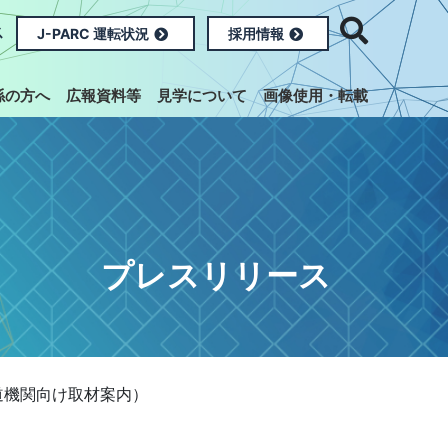
ス
J-PARC 運転状況
採用情報
係の方へ
広報資料等
見学について
画像使用・転載
プレスリリース
報道機関向け取材案内）