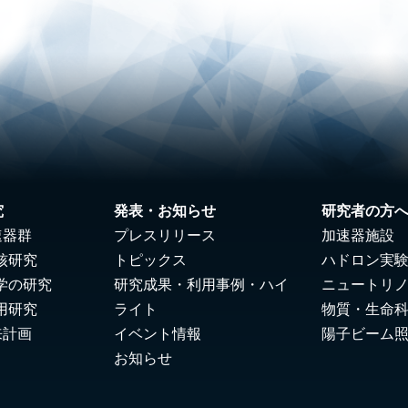
究
発表・お知らせ
研究者の方
速器群
プレスリリース
加速器施設
核研究
トピックス
ハドロン実
学の研究
研究成果・利用事例・ハイ
ニュートリ
用研究
ライト
物質・生命
来計画
イベント情報
陽子ビーム
お知らせ