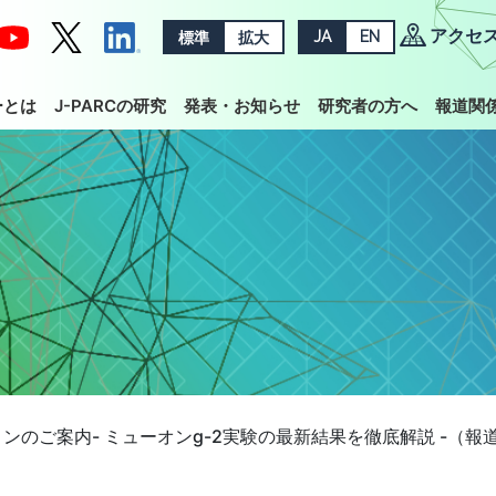
アクセ
標準
拡大
JA
EN
ーとは
J-PARCの研究
発表・お知らせ
研究者の方へ
報道関
ンのご案内- ミューオンg-2実験の最新結果を徹底解説 -（