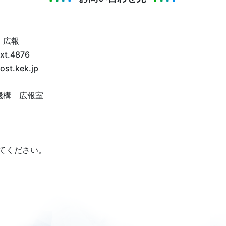
・広報
xt.4876
post.kek.jp
機構 広報室
えてください。