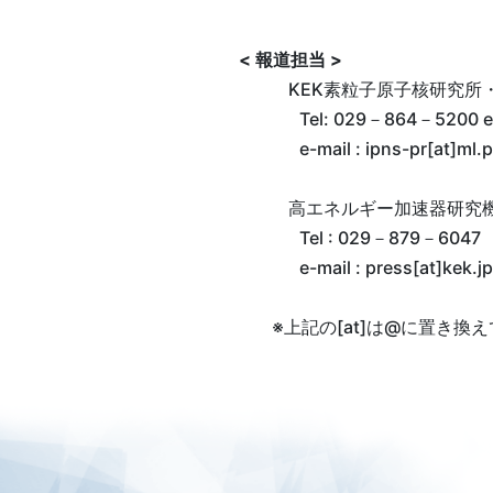
< 報道担当 >
KEK素粒子原子核研究所
Tel: 029－864－5200 e
e-mail : ipns-pr[at]ml.
高エネルギー加速器研究
Tel : 029－879－6047
e-mail : press[at]kek.jp
※上記の[at]は@に置き換