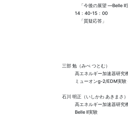
「今後の展望 ―Belle
14：40-15：00
「質疑応答」
三部 勉（みべ つとむ）
高エネルギー加速器研究機
ミューオンg-2/EDM実験
石川 明正（いしかわ あきまさ
高エネルギー加速器研究
Belle II実験