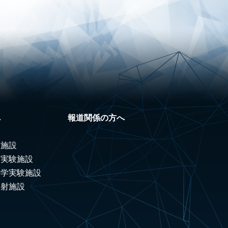
へ
報道関係の方へ
験施設
ノ実験施設
科学実験施設
照射施設