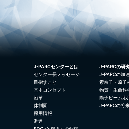
J-PARCセンターとは
J-PARCの研
センター長メッセージ
J-PARCの加
目指すこと
素粒子・原子
基本コンセプト
物質・生命科
沿革
陽子ビーム応
体制図
J-PARCの将
採用情報
調達
SDGsと環境への配慮