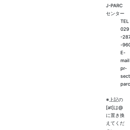
J-PARC
センター
TEL
029
-28
-96
E-
mail
pr-
sect
parc
※上記の
[at]は@
に置き換
えてくだ