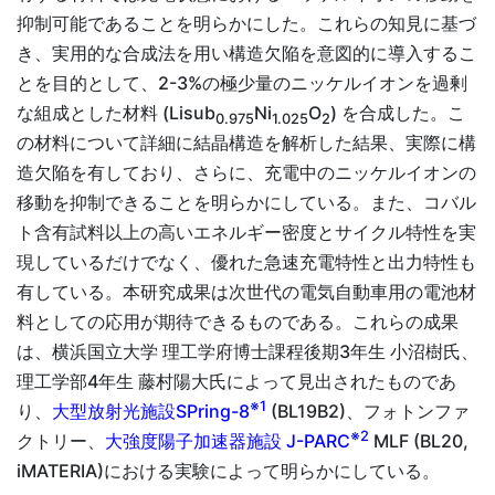
抑制可能であることを明らかにした。これらの知見に基づ
き、実用的な合成法を用い構造欠陥を意図的に導入するこ
とを目的として、2-3%の極少量のニッケルイオンを過剰
な組成とした材料 (Lisub
Ni
O
) を合成した。こ
0.975
1.025
2
の材料について詳細に結晶構造を解析した結果、実際に構
造欠陥を有しており、さらに、充電中のニッケルイオンの
移動を抑制できることを明らかにしている。また、コバル
ト含有試料以上の高いエネルギー密度とサイクル特性を実
現しているだけでなく、優れた急速充電特性と出力特性も
有している。本研究成果は次世代の電気自動車用の電池材
料としての応用が期待できるものである。これらの成果
は、横浜国立大学 理工学府博士課程後期3年生 小沼樹氏、
理工学部4年生 藤村陽大氏によって見出されたものであ
※1
り、
大型放射光施設SPring-8
(BL19B2)、フォトンファ
※2
クトリー、
大強度陽子加速器施設 J-PARC
MLF (BL20,
iMATERIA)における実験によって明らかにしている。