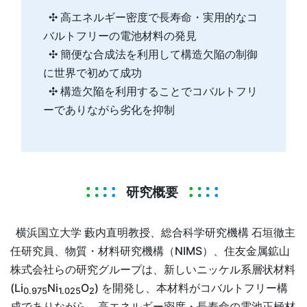
✣ 高エネルギー密度で長寿命・実用的なコ
バルトフリーの電池材料の発見
✣ 簡便な合成法を利用して構造欠陥の制御
に世界で初めて成功
✣ 構造欠陥を利用することでコバルトフリ
ーでありながら劣化を抑制
研究概要
横浜国立大学 藪内直明教授、総合科学研究機構 石垣徹主
任研究員、物質・材料研究機構（NIMS）、住友金属鉱山
株式会社らの研究グループは、新しいニッケル系層状材料
(Li
Ni
O
) を開発し、本材料がコバルトフリー構
0.975
1.025
2
成でありながら、高エネルギー密度・長寿命の電池正極材