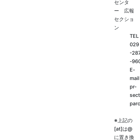
センタ
ー 広報
セクショ
ン
TEL
029
-28
-96
E-
mail
pr-
sect
parc
※上記の
[at]は@
に置き換