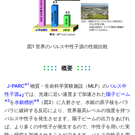
図1 世界のパルス中性子源の性能比較
概要
※1
J-PARC
物質・生命科学実験施設（MLF）の
パルス中
性子源
では、光速に近い速度まで加速された
陽子ビーム
※2
※3
※4
を
水銀標的
（図2）に入射させ、水銀の原子核をバラ
バラに破砕する反応により、世界最高レベルの強度を持つ
パルス中性子を発生させます。陽子ビームの出力をあげれ
ば、より多くの中性子が発生するので、中性子を用いた実
験・研究を加速させることができます。パルス中性子を用