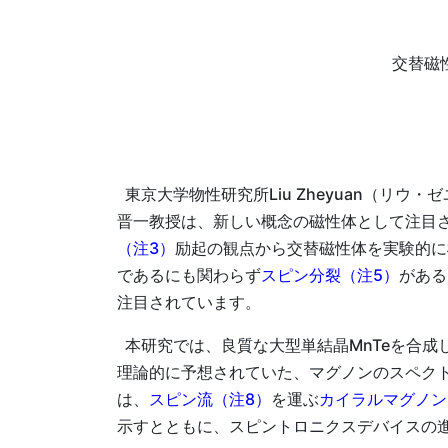
交替磁
東京大学物性研究所Liu Zheyuan（リ
晋一教授は、新しい概念の磁性体として注目
（注3）
励起の観点から交替磁性体を実験的に
であるにも関わらず
スピン分裂（注5）
がある
注目されています。
本研究では、良質な大型単結晶MnTeを合成
理論的に予想されていた、マグノンのスペク
は、
スピン流（注8）
を運ぶ
カイラルマグノン
示すとともに、スピントロニクスデバイスの