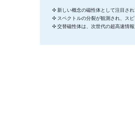
✣ 新しい概念の磁性体として注目さ
✣ スペクトルの分裂が観測され、ス
✣ 交替磁性体は、次世代の超高速情