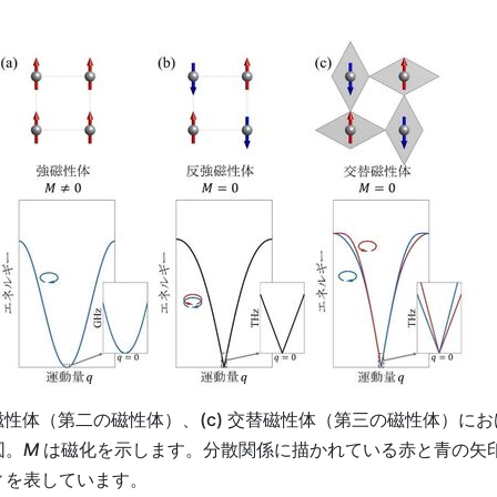
 反強磁性体（第二の磁性体）、(c) 交替磁性体（第三の磁性体
図。
M
は磁化を示します。分散関係に描かれている赤と青の矢
ィを表しています。