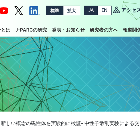
アクセ
標準
拡大
JA
EN
ーとは
J-PARCの研究
発表・お知らせ
研究者の方へ
報道関
新しい概念の磁性体を実験的に検証- 中性子散乱実験による交