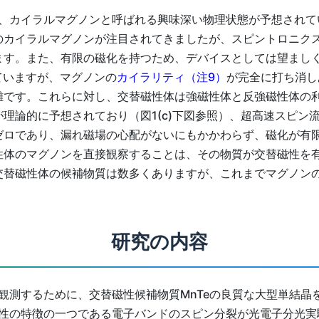
、カイラルマグノンと呼ばれる興味深い物理状態が予想されて
のカイラルマグノンが注目されてきましたが、スピントロニクス
ます。また、有限の磁化を持つため、デバイスとしては望まし
ていますが、マグノンの
カイラリティ（注9）
が完全に打ち消し
難です。これらに対し、交替磁性体は強磁性体と反強磁性体の
理論的に予想されており（図1(c)下図参照）、超高速スピン
ゼロであり、漏れ磁場の心配がないにもかかわらず、磁化が有
性体のマグノンを直接観察することは、その物質が交替磁性を
交替磁性体の候補物質は数多くありますが、これまでマグノン
研究の内容
観測するために、交替磁性候補物質MnTeの良質な大型単結晶
磁性の特徴の一つである電子バンドのスピン分裂が光電子分光実