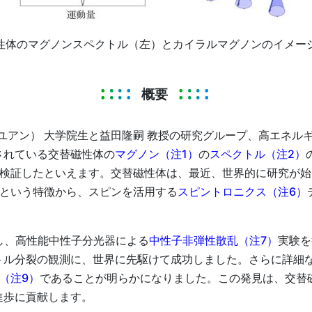
性体のマグノンスペクトル（左）とカイラルマグノンのイメー
概要
ウ・ゼユアン） 大学院生と益田隆嗣 教授の研究グループ、高エネ
されている交替磁性体の
マグノン（注1）
の
スペクトル（注2）
検証したといえます。交替磁性体は、最近、世界的に研究が始
という特徴から、スピンを活用する
スピントロニクス（注6）
し、高性能中性子分光器による
中性子非弾性散乱（注7）
実験を
トル分裂の観測に、世界に先駆けて成功しました。さらに詳細
（注9）
であることが明らかになりました。この発見は、交替
進歩に貢献します。