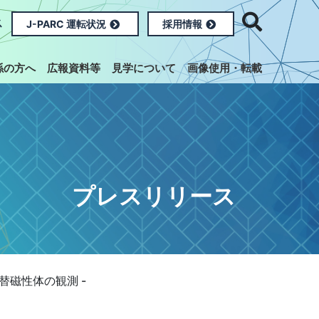
ス
J-PARC 運転状況
採用情報
係の方へ
広報資料等
見学について
画像使用・転載
プレスリリース
替磁性体の観測 -