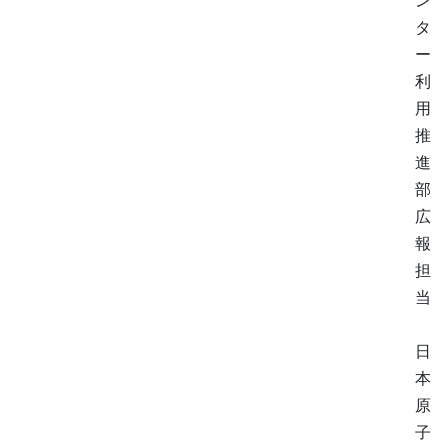
タ
ー
利
用
推
進
部
広
報
担
当
日
本
原
子