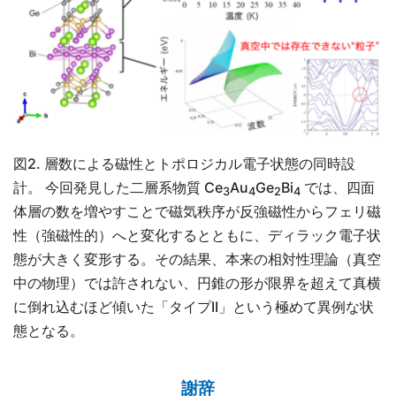
図2. 層数による磁性とトポロジカル電子状態の同時設
計。 今回発見した二層系物質 Ce
Au
Ge
Bi
では、四面
3
4
2
4
体層の数を増やすことで磁気秩序が反強磁性からフェリ磁
性（強磁性的）へと変化するとともに、ディラック電子状
態が大きく変形する。その結果、本来の相対性理論（真空
中の物理）では許されない、円錐の形が限界を超えて真横
に倒れ込むほど傾いた「タイプII」という極めて異例な状
態となる。
謝辞