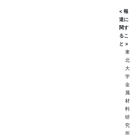
< 報
道に
関す
るこ
と >
東
北
大
学
金
属
材
料
研
究
所