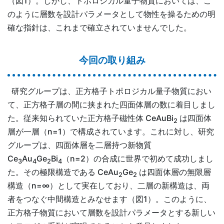
（図1）。しかし、トポロジカル量子物質においては、こ
のように層数を設計パラメータとして物性を操るための明
確な指針は、これまで確立されていませんでした。
今回の取り組み
研究グループは、正方格子トポロジカル量子物質におい
て、正方格子層の間に挟まれた四面体層の数に着目しまし
た。従来知られていた正方格子磁性体 CeAuBi
は四面体
2
層が一層（n=1）で構成されています。これに対し、研究
グループは、四面体層を二層持つ新物質
Ce
Au
Ge
Bi
（n=2）の合成に世界で初めて成功しまし
3
4
2
4
た。その極限構造である CeAu
Ge
は四面体層の無限層
2
2
構造（n=∞）として実在しており、二層の新構造は、両
者をつなぐ中間構造とみなせます（図1）。このように、
正方格子物質において層数を設計パラメータとする新しい