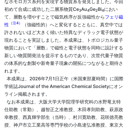
なホモロガス系列を実現する物質系を発見しました。今回
初めて合成に成功した二層系物質Ce
Au
Ge
Bi
におい
3
4
2
4
て、層数を増やすことで磁気秩序が反強磁性から
フェリ磁
（注4）
性
（強磁性的）へと変化するとともに、真空中では
許されないほど大きく傾いた特異なディラック電子状態が
現れることを実証しました。本成果は、トポロジカル量子
物質において「層数」で磁性と電子状態を同時に設計する
新しい物質開発法を提示するものであり、次世代量子物質
の体系的な創製や新奇量子現象の開拓につながると期待さ
れます。
本成果は、2026年7月1日正午（米国東部夏時間）に国際
学術誌Journal of the American Chemical Societyにオン
ライン掲載されます。
なお本成果は、大阪大学大学院理学研究科の水野竜太特
任助教（常勤）、越智正之准教授、木田孝則助教、萩原政
幸教授、西真輝学部生（当時）、村川寛助教、花咲徳亮教
授、神戸市立工業高等専門学校の小島達弘准教授、東京大