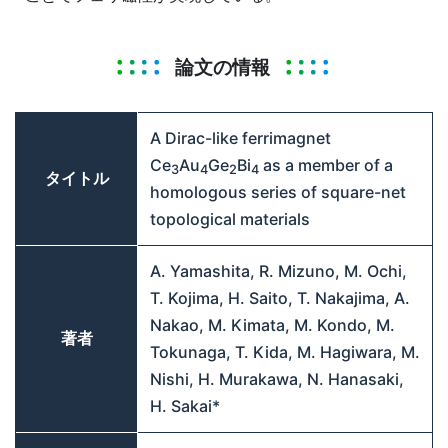
論文の情報
A Dirac-like ferrimagnet
Ce
Au
Ge
Bi
as a member of a
3
4
2
4
タイトル
homologous series of square-net
topological materials
A. Yamashita, R. Mizuno, M. Ochi,
T. Kojima, H. Saito, T. Nakajima, A.
Nakao, M. Kimata, M. Kondo, M.
著者
Tokunaga, T. Kida, M. Hagiwara, M.
Nishi, H. Murakawa, N. Hanasaki,
H. Sakai*