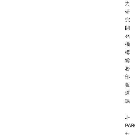
力
研
究
開
発
機
構
総
務
部
報
道
課
J-
PAR
セ