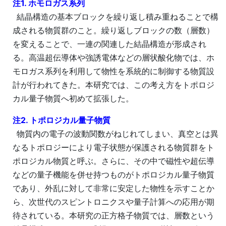
注1. ホモロガス系列
結晶構造の基本ブロックを繰り返し積み重ねることで構
成される物質群のこと。繰り返しブロックの数（層数）
を変えることで、一連の関連した結晶構造が形成され
る。高温超伝導体や強誘電体などの層状酸化物では、ホ
モロガス系列を利用して物性を系統的に制御する物質設
計が行われてきた。本研究では、この考え方をトポロジ
カル量子物質へ初めて拡張した。
注2. トポロジカル量子物質
物質内の電子の波動関数がねじれてしまい、真空とは異
なるトポロジーにより電子状態が保護される物質群をト
ポロジカル物質と呼ぶ。さらに、その中で磁性や超伝導
などの量子機能を併せ持つものがトポロジカル量子物質
であり、外乱に対して非常に安定した物性を示すことか
ら、次世代のスピントロニクスや量子計算への応用が期
待されている。本研究の正方格子物質では、層数という