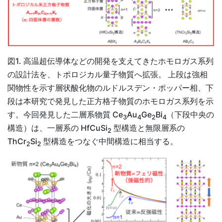
図1. 高温超伝導体などの開発を支えてきたホモロガス系列
の設計法を、トポロジカル量子物質へ拡張。 上段は強相
関物性を示す層状酸化物のルドルスデン・ポッパー相、下
段は本研究で発見した正方格子物質のホモロガス系列を示
す。今回発見した二層系物質 Ce
Au
Ge
Bi
（下段中央の
3
4
2
4
構造）は、一層系の HfCuSi
型構造と無限層系の
2
ThCr
Si
型構造をつなぐ中間構造に相当する。
2
2