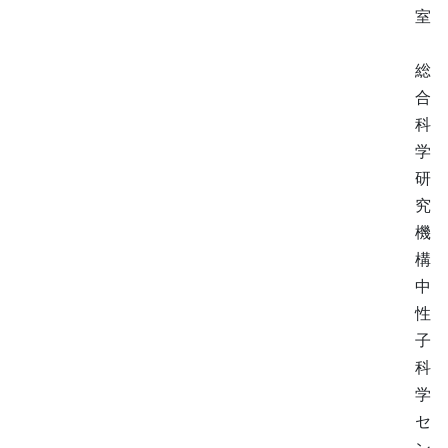
室
総
合
科
学
研
究
機
構
中
性
子
科
学
セ
ン