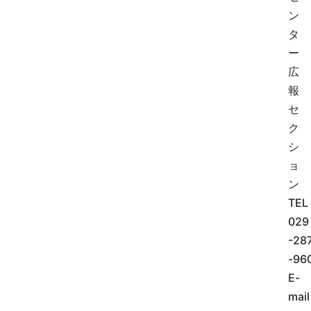
ン
タ
ー
広
報
セ
ク
シ
ョ
ン
TEL
029
-28
-96
E-
mail