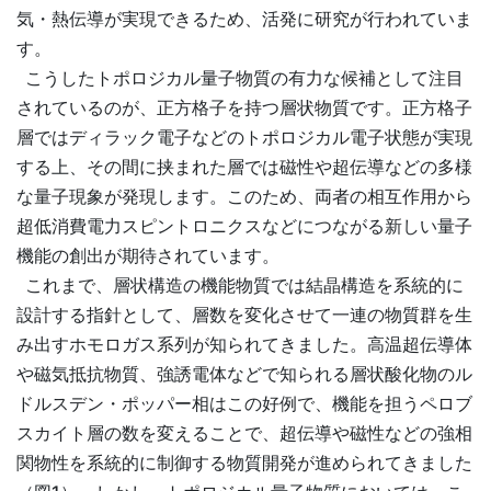
気・熱伝導が実現できるため、活発に研究が行われていま
す。
こうしたトポロジカル量子物質の有力な候補として注目
されているのが、正方格子を持つ層状物質です。正方格子
層ではディラック電子などのトポロジカル電子状態が実現
する上、その間に挟まれた層では磁性や超伝導などの多様
な量子現象が発現します。このため、両者の相互作用から
超低消費電力スピントロニクスなどにつながる新しい量子
機能の創出が期待されています。
これまで、層状構造の機能物質では結晶構造を系統的に
設計する指針として、層数を変化させて一連の物質群を生
み出すホモロガス系列が知られてきました。高温超伝導体
や磁気抵抗物質、強誘電体などで知られる層状酸化物のル
ドルスデン・ポッパー相はこの好例で、機能を担うペロブ
スカイト層の数を変えることで、超伝導や磁性などの強相
関物性を系統的に制御する物質開発が進められてきました