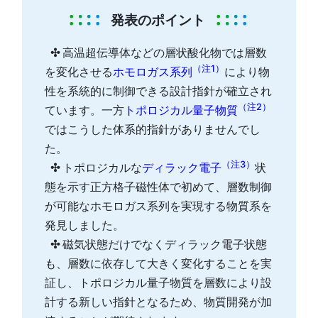
発表のポイント
✣
高温超伝導体などの層状酸化物では層数
（注1）
を変化させる
ホモロガス系列
により物
性を系統的に制御できる設計指針が確立され
（注2）
ています。一方
トポロジカル量子物質
ではこうした体系的指針がありませんでし
た。
（注3）
✣
トポロジカルな
ディラック電子
状
態を示す正方格子磁性体で初めて、層数制御
が可能なホモロガス系列を実現する物質系を
発見しました。
✣
磁気状態だけでなくディラック電子状態
も、層数に依存して大きく変化することを実
証し、トポロジカル量子物質を層数により設
計する新しい指針となるため、物質開発が加