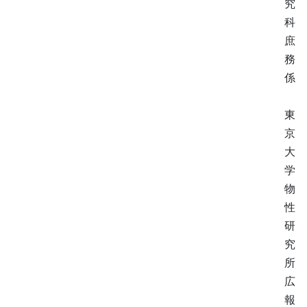
究
科
庶
務
係
東
京
大
学
物
性
研
究
所
広
報