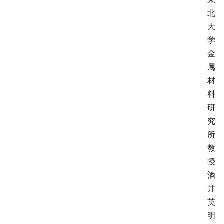
北
大
学
金
属
材
料
研
究
所
教
授
酒
井
英
明