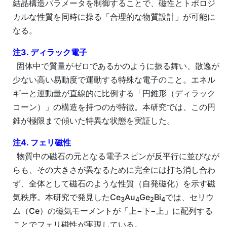
結晶構造パラメータを制御することで、磁性とトポロジ
カルな性質を同時に操る「合理的な物質設計」が可能に
なる。
注3. ディラック電子
固体中で質量がゼロであるかのように振る舞い、散逸が
少ない高い易動度で運動する特殊な電子のこと。エネル
ギーと運動量が直線的に比例する「円錐形（ディラック
コーン）」の構造を持つのが特徴。本研究では、この円
錐が極限まで傾いた特異な状態を実証した。
注4. フェリ磁性
物質中の磁石の元となる電子スピンが反平行に並びなが
らも、その大きさが異なるために完全には打ち消し合わ
ず、全体として磁石のような性質（自発磁化）を示す磁
気秩序。本研究で発見したCe
Au
Ge
Bi
では、セリウ
3
4
2
4
ム（Ce）の磁気モーメントが「上−下−上」に配列する
ことでフェリ磁性が実現している。