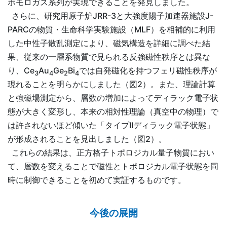
ホモロガス系列が実現できることを発見しました。
さらに、研究用原子炉JRR-3と大強度陽子加速器施設J-
PARCの物質・生命科学実験施設（MLF）を相補的に利用
した中性子散乱測定により、磁気構造を詳細に調べた結
果、従来の一層系物質で見られる反強磁性秩序とは異な
り、Ce
Au
Ge
Bi
では自発磁化を持つフェリ磁性秩序が
3
4
2
4
現れることを明らかにしました（図2）。また、理論計算
と強磁場測定から、層数の増加によってディラック電子状
態が大きく変形し、本来の相対性理論（真空中の物理）で
は許されないほど傾いた「タイプIIディラック電子状態」
が形成されることを見出しました（図2）。
これらの結果は、正方格子トポロジカル量子物質におい
て、層数を変えることで磁性とトポロジカル電子状態を同
時に制御できることを初めて実証するものです。
今後の展開