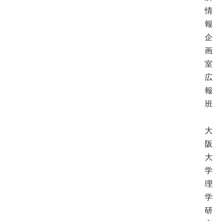
情
報
企
画
室
広
報
班
大
阪
大
学
理
学
研