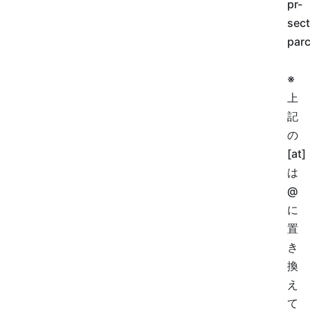
pr-
sect
parc
※
上
記
の
[at]
は
@
に
置
き
換
え
て