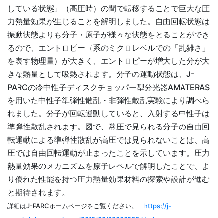
している状態」（高圧時）の間で転移することで巨大な圧
力熱量効果が生じることを解明しました。自由回転状態は
振動状態よりも分子・原子が様々な状態をとることができ
るので、エントロピー（系のミクロレベルでの「乱雑さ」
を表す物理量）が大きく、エントロピーが増大した分が大
きな熱量として吸熱されます。分子の運動状態は、J-
PARCの冷中性子ディスクチョッパー型分光器AMATERAS
を用いた中性子準弾性散乱・非弾性散乱実験により調べら
れました。分子が回転運動していると、入射する中性子は
準弾性散乱されます。図で、常圧で見られる分子の自由回
転運動による準弾性散乱が高圧では見られないことは、高
圧では自由回転運動が止まったことを示しています。圧力
熱量効果のメカニズムを原子レベルで解明したことで、よ
り優れた性能を持つ圧力熱量効果材料の探索や設計が進む
と期待されます。
詳細はJ-PARCホームページをご覧ください。
https://j-