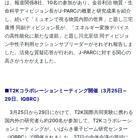
は、報道関係8社、10名の参加があり、金谷利治 物質・生
命科学ディビジョン長がJ-PARCの概要と研究成果を紹介
し、続いて「ミュオンで視る物質内部の世界」と題し三宅
康博 同副ディビジョン長が、「エネルギー変換デバイス
の高性能化に新たな道筋」と題し川北至信 同ディビジョ
ン中性子利用セクションサブリーダーがそれぞれ報告しま
した。活発な質疑応答が行われ、J-PARCに対する関心の
高さがうかがえました。
■T2Kコラボレーションミーティング開催（3月25日～
29日、IQBRC）
3月25日から29日にかけて、T2K国際共同実験に携わる
国内外の研究者ら約200名が参加して、T2Kコラボレーシ
ョンミーティングが、いばらき量子ビーム研究センター
（IQBRC）で開催されました。27日の全体会議の冒頭に