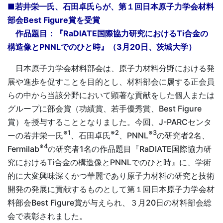
■若井栄一氏、石田卓氏らが、第１回日本原子力学会材料
部会Best Figure賞を受賞
作品題目：『RaDIATE国際協力研究におけるTi合金の
構造像とPNNLでのひと時』（3月20日、茨城大学）
日本原子力学会材料部会は、原子力材料分野における発
展や進歩を促すことを目的とし、材料部会に属する正会員
らの中から当該分野において顕著な貢献をした個人または
グループに部会賞（功績賞、若手優秀賞、Best Figure
賞）を授与することとなりました。今回、J-PARCセンタ
※1
※2
※3
ーの若井栄一氏
、石田卓氏
、PNNL
の研究者2名、
※4
Fermilab
の研究者1名の作品題目『RaDIATE国際協力研
究におけるTi合金の構造像とPNNLでのひと時』に、学術
的に大変興味深くかつ華麗であり原子力材料の研究と技術
開発の発展に貢献するものとして第１回日本原子力学会材
料部会Best Figure賞が与えられ、３月20日の材料部会総
会で表彰されました。