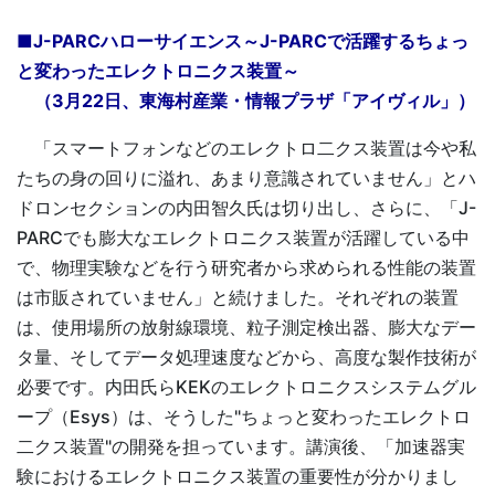
■J-PARCハローサイエンス～J-PARCで活躍するちょっ
と変わったエレクトロニクス装置～
（3月22日、東海村産業・情報プラザ「アイヴィル」）
「スマートフォンなどのエレクトロ二クス装置は今や私
たちの身の回りに溢れ、あまり意識されていません」とハ
ドロンセクションの内田智久氏は切り出し、さらに、「J-
PARCでも膨大なエレクトロニクス装置が活躍している中
で、物理実験などを行う研究者から求められる性能の装置
は市販されていません」と続けました。それぞれの装置
は、使用場所の放射線環境、粒子測定検出器、膨大なデー
タ量、そしてデータ処理速度などから、高度な製作技術が
必要です。内田氏らKEKのエレクトロニクスシステムグル
ープ（Esys）は、そうした"ちょっと変わったエレクトロ
二クス装置"の開発を担っています。講演後、「加速器実
験におけるエレクトロニクス装置の重要性が分かりまし