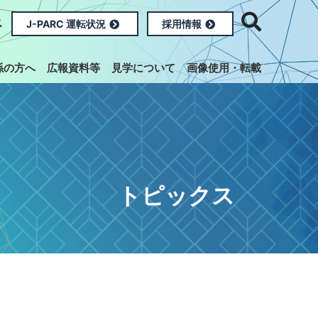
ス
J-PARC 運転状況
採用情報
係の方へ
広報資料等
見学について
画像使用・転載
トピックス