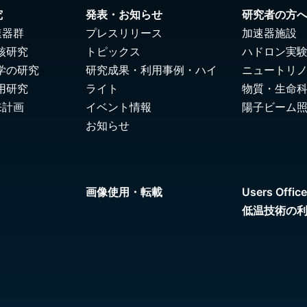
究
発表・お知らせ
研究者の方
速器群
プレスリリース
加速器施設
核研究
トピックス
ハドロン実
学の研究
研究成果・利用事例・ハイ
ニュートリ
用研究
ライト
物質・生命
来計画
イベント情報
陽子ビーム
お知らせ
画像使用・転載
Users Office
低温技術の