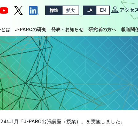
アクセ
標準
拡大
JA
EN
ーとは
J-PARCの研究
発表・お知らせ
研究者の方へ
報道関
024年1月「J-PARC出張講座（授業）」を実施しました。