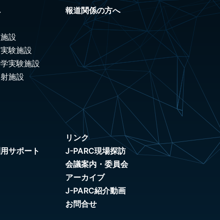
へ
報道関係の方へ
験施設
ノ実験施設
科学実験施設
照射施設
リンク
利用サポート
J-PARC現場探訪
会議案内・委員会
アーカイブ
J-PARC紹介動画
お問合せ