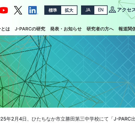
アクセ
標準
拡大
JA
EN
ーとは
J-PARCの研究
発表・お知らせ
研究者の方へ
報道関
025年2月4日、ひたちなか市立勝田第三中学校にて「J-PARC