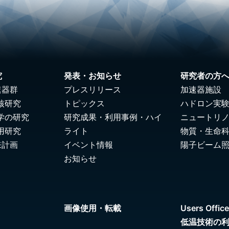
究
発表・お知らせ
研究者の方
速器群
プレスリリース
加速器施設
核研究
トピックス
ハドロン実
学の研究
研究成果・利用事例・ハイ
ニュートリ
用研究
ライト
物質・生命
来計画
イベント情報
陽子ビーム
お知らせ
画像使用・転載
Users Office
低温技術の