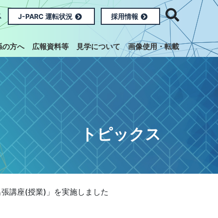
ス
J-PARC 運転状況
採用情報
係の方へ
広報資料等
見学について
画像使用・転載
トピックス
出張講座(授業)」を実施しました