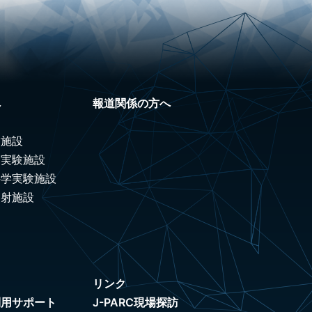
へ
報道関係の方へ
験施設
ノ実験施設
科学実験施設
照射施設
リンク
利用サポート
J-PARC現場探訪