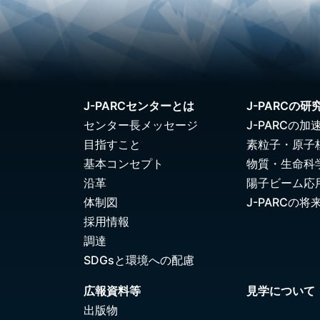
J-PARCセンターとは
J-PARCの研
センター長メッセージ
J-PARCの加
目指すこと
素粒子・原子
基本コンセプト
物質・生命科
沿革
陽子ビーム応
体制図
J-PARCの将
採用情報
調達
SDGsと環境への配慮
広報資料等
見学について
出版物