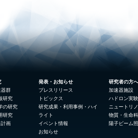
究
発表・お知らせ
研究者の方
速器群
プレスリリース
加速器施設
核研究
トピックス
ハドロン実
学の研究
研究成果・利用事例・ハイ
ニュートリ
用研究
ライト
物質・生命
来計画
イベント情報
陽子ビーム
お知らせ