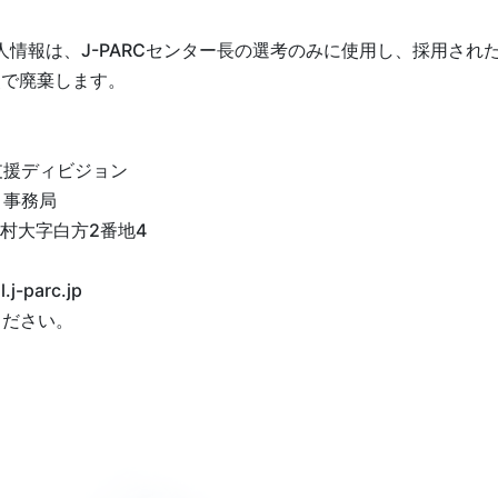
人情報は、J-PARCセンター長の選考のみに使用し、採用され
点で廃棄します。
支援ディビジョン
 事務局
海村大字白方2番地4
j-parc.jp
ください。