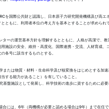
-PARCを国際公共財と認識し、日本原子力研究開発機構及び高
すとともに、利用者本位の考え方を基本とすることが求められ
センターの運営基本方針を理解するとともに、人格が高潔で、
利用施設の安全、維持・高度化、国際連携・交流、人材育成、
次の各号に該当するものとする。
器科学または物質・材料・生命科学及び核変換をはじめとする加
相当する能力があること）を有していること。
の大型研究基盤施設として発展し、科学技術の進歩に資するために
場合には、6年（両機構が必要と認める場合は9年）まで在任