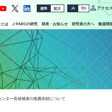
アクセ
標準
拡大
JA
EN
ーとは
J-PARCの研究
発表・お知らせ
研究者の方へ
報道関
RCセンター長候補者の推薦依頼について