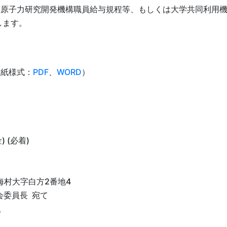
原子力研究開発機構職員給与規程等、もしくは大学共同利用機
します。
別紙様式：
PDF
、
WORD
）
）
）
 (必着)
東海村大字白方2番地4
会委員長 宛て
。