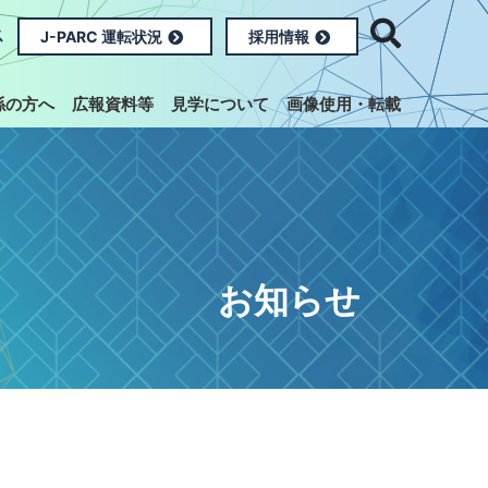
ス
J-PARC 運転状況
採用情報
係の方へ
広報資料等
見学について
画像使用・転載
お知らせ