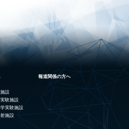
へ
報道関係の方へ
験施設
ノ実験施設
科学実験施設
照射施設