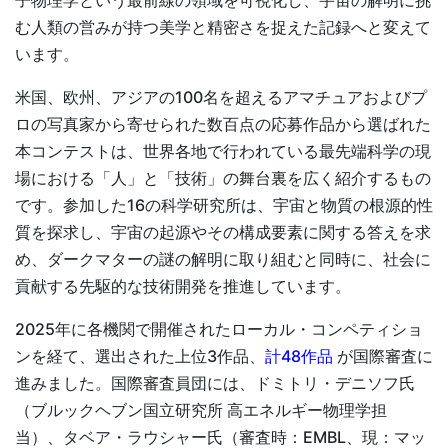
子物理学という最前線の領域を可視化し、宇宙の解明に挑
む人類の営みが持つ美学と精密さを捉えた記録へと変えて
います。
米国、欧州、アジアの100名を超えるアマチュアおよびプ
ロの写真家から寄せられた数百点の応募作品から選ばれた
本コンテストは、世界各地で行われている最先端科学の現
場における「人」と「技術」の舞台裏を広く紹介するもの
です。参加した16の科学研究所は、宇宙と物質の根源的性
質を探求し、宇宙の起源やその構成要素に関する答えを求
め、ダークマターの謎の解明に取り組むと同時に、社会に
貢献する先駆的な技術開発を推進しています。
2025年に各機関で開催されたローカル・コンペティショ
ンを経て、選出された上位3作品、
計48作品
が国際審査に
進みました。国際審査員団には、ドミトリ・デニソフ氏
（ブルックヘブン国立研究所 高エネルギー物理学担
当）、タベア・ラウシャー氏（審査時：EMBL、現：マッ