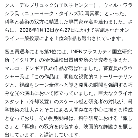
クス・デルブリュック分子医学センター）、ウィル・ワラ
シラ氏（ニューヨーク・タイムズ紙 写真家）といった、
科学と芸術の双方に精通した専門家が名を連ねました。さ
らに、2026年1月13日から27日にかけて実施されたオン
ライン一般投票による上位3作品も選出されています。
審査員選考による第1位には、INFNフラスカティ国立研究
所（イタリア）の極低温検出器研究所の研究者を捉えた、
マルコ・ドンギア氏の作品が選ばれました。審査員のラウ
シャー氏は「この作品は、明確な視覚的ストーリーテリン
グと、視線をシーン全体へと導き発見の瞬間を強調する巧
みな光の演出において際立っていました。巨大なクライオ
スタット（冷却装置）のスケール感と研究者の対比が、科
学技術の壮大さとそこにある人間存在を中心に据える構成
となっており、その照明効果は、科学研究における『激し
さ』と『孤独』の双方を内包する、映画的な静謐さを醸し
出しています」と講評しています。