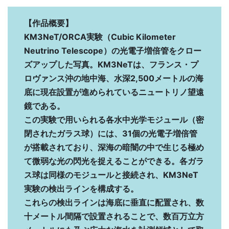
【作品概要】
KM3NeT/ORCA実験（Cubic Kilometer
Neutrino Telescope）の光電子増倍管をクロー
ズアップした写真。KM3NeTは、フランス・プ
ロヴァンス沖の地中海、水深2,500メートルの海
底に現在設置が進められているニュートリノ望遠
鏡である。
この実験で用いられる各水中光学モジュール（密
閉されたガラス球）には、31個の光電子増倍管
が搭載されており、深海の暗闇の中で生じる極め
て微弱な光の閃光を捉えることができる。各ガラ
ス球は同様のモジュールと接続され、KM3NeT
実験の検出ラインを構成する。
これらの検出ラインは海底に垂直に配置され、数
十メートル間隔で設置されることで、数百万立方