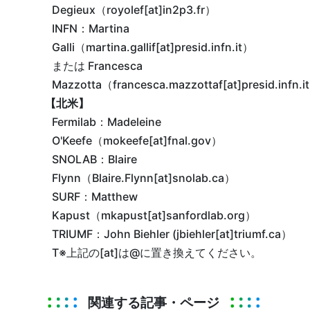
Degieux（royolef[at]in2p3.fr）
INFN：Martina
Galli（martina.gallif[at]presid.infn.it）
または Francesca
Mazzotta（francesca.mazzottaf[at]presid.infn.i
【北米】
Fermilab：Madeleine
O'Keefe（mokeefe[at]fnal.gov）
SNOLAB：Blaire
Flynn（Blaire.Flynn[at]snolab.ca）
SURF：Matthew
Kapust（mkapust[at]sanfordlab.org）
TRIUMF：John Biehler (jbiehler[at]triumf.ca）
T※上記の[at]は@に置き換えてください。
関連する記事・ページ