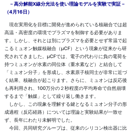
－高分解能X線分光法を使い理論モデルを実験で実証－
（4月16日）
現在実用化を目標に開発が進められている核融合では超
高温・高密度の環境でプラズマを制御する必要がありま
す。しかし、それとは別にプラズマを必要とせず常温で起
こるミュオン触媒核融合（µCF）という現象が従来から研
究されてきました。µCFでは、電子の代わりに負の電荷を
持つミュオンが水素の同位体（重水素など）と結合して
「ミュオン分子」を形成し、水素原子核同士が非常に近づ
く結果、核融合が起こります。さらに、ミュオンは反応後
も再利用され、100万分の２秒程度の平均寿命で自然崩壊
するまで「触媒」として繰り返し働きます。
しかし、この現象を理解する鍵となるミュオン分子の形
成過程（反応経路）については理論と実験結果が一致せ
ず、長年にわたり未解明でした。
今回、共同研究グループは、従来のシリコン検出器に比