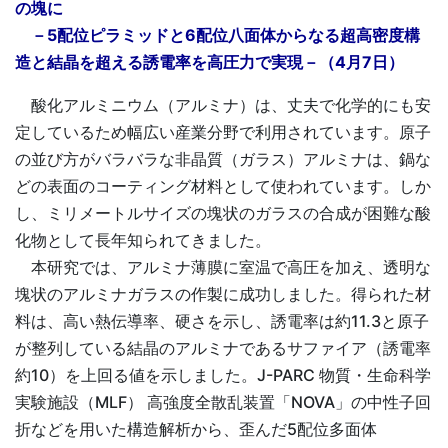
の塊に
－5配位ピラミッドと6配位八面体からなる超高密度構
造と結晶を超える誘電率を高圧力で実現－（4月7日）
酸化アルミニウム（アルミナ）は、丈夫で化学的にも安
定しているため幅広い産業分野で利用されています。原子
の並び方がバラバラな非晶質（ガラス）アルミナは、鍋な
どの表面のコーティング材料として使われています。しか
し、ミリメートルサイズの塊状のガラスの合成が困難な酸
化物として長年知られてきました。
本研究では、アルミナ薄膜に室温で高圧を加え、透明な
塊状のアルミナガラスの作製に成功しました。得られた材
料は、高い熱伝導率、硬さを示し、誘電率は約11.3と原子
が整列している結晶のアルミナであるサファイア（誘電率
約10）を上回る値を示しました。J-PARC 物質・生命科学
実験施設（MLF） 高強度全散乱装置「NOVA」の中性子回
折などを用いた構造解析から、歪んだ5配位多面体