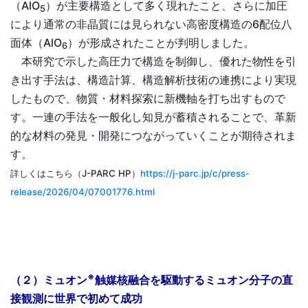
（AlO
）が主要構造として多く現れたこと、さらに加圧
5
により通常の非晶質には見られない高密度構造の6配位八
面体（AlO
）が形成されたことが判明しました。
6
本研究で示した高圧力で構造を制御し、優れた物性を引
き出す手法は、構造計算、構造解析技術の連携により実現
したもので、物質・材料探索に新機軸を打ち出すもので
す。一連の手法を一般化し知見が蓄積されることで、革新
的な材料の発見・開発につながっていくことが期待されま
す。
詳しくはこちら（J-PARC HP）
https://j-parc.jp/c/press-
release/2026/04/07001776.html
※
（２）ミュオン
触媒核融合を駆動するミュオン分子の直
接観測に世界で初めて成功