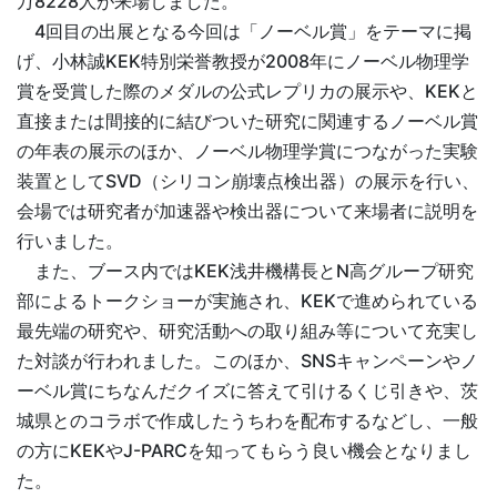
万8228人が来場しました。
4回目の出展となる今回は「ノーベル賞」をテーマに掲
げ、小林誠KEK特別栄誉教授が2008年にノーベル物理学
賞を受賞した際のメダルの公式レプリカの展示や、KEKと
直接または間接的に結びついた研究に関連するノーベル賞
の年表の展示のほか、ノーベル物理学賞につながった実験
装置としてSVD（シリコン崩壊点検出器）の展示を行い、
会場では研究者が加速器や検出器について来場者に説明を
行いました。
また、ブース内ではKEK浅井機構長とN高グループ研究
部によるトークショーが実施され、KEKで進められている
最先端の研究や、研究活動への取り組み等について充実し
た対談が行われました。このほか、SNSキャンペーンやノ
ーベル賞にちなんだクイズに答えて引けるくじ引きや、茨
城県とのコラボで作成したうちわを配布するなどし、一般
の方にKEKやJ-PARCを知ってもらう良い機会となりまし
た。