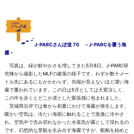
J-PARCさんぽ道 70 －J-PARCを覆う海
霧－
写真は、緑が鮮やかさを増してきた5月8日、J-PARC研
究棟から撮影したMLFの建屋の様子です。わずか数十メー
トル先にあるにもかかわらず、先端が見えないほど濃い海
霧で覆われています。この日は5月としては大変涼しく、
この中を歩くとどこか凛とした緊張感に包まれました。
茨城県沿岸では春から初夏にかけて海霧が発生します。
暖かい空気は、冷たい海面に触れることで急激に冷やさ
れ、空気中で含み切れなかった水蒸気が霧として現れるの
です。幻想的な景観を生み出す海霧ですが、船舶を始めと