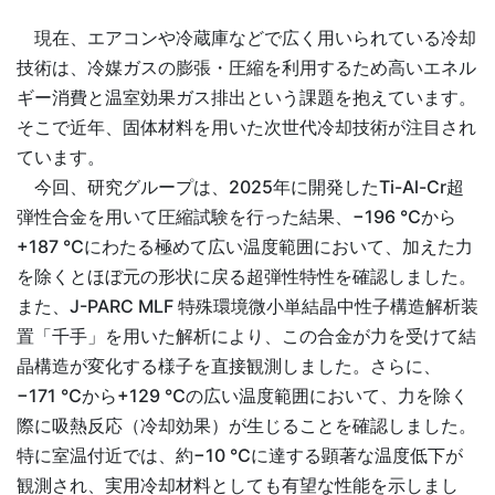
現在、エアコンや冷蔵庫などで広く用いられている冷却
技術は、冷媒ガスの膨張・圧縮を利用するため高いエネル
ギー消費と温室効果ガス排出という課題を抱えています。
そこで近年、固体材料を用いた次世代冷却技術が注目され
ています。
今回、研究グループは、2025年に開発したTi-Al-Cr超
弾性合金を用いて圧縮試験を行った結果、−196 ℃から
+187 ℃にわたる極めて広い温度範囲において、加えた力
を除くとほぼ元の形状に戻る超弾性特性を確認しました。
また、J-PARC MLF 特殊環境微小単結晶中性子構造解析装
置「千手」を用いた解析により、この合金が力を受けて結
晶構造が変化する様子を直接観測しました。さらに、
−171 ℃から+129 ℃の広い温度範囲において、力を除く
際に吸熱反応（冷却効果）が生じることを確認しました。
特に室温付近では、約−10 ℃に達する顕著な温度低下が
観測され、実用冷却材料としても有望な性能を示しまし