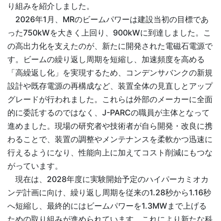
り組みを紹介しました。
2026年1月、MRのビームパワーは建設当初の目標であ
った750kWを大きく上回り、900kWに到達しました。こ
の高出力化を支えたのが、新たに開発された電磁石電源で
す。ビームの繰り返し周期を短縮し、加速頻度を高める
「高繰返し化」を実現するため、コンデンサバンクの新規
設計や既存電源の再構成など、装置全体の見直しとアップ
グレードが行われました。これらは外部のメーカーに全面
的に委託するのではなく、J-PARCの職員が主体となって
進めました。現場の研究者や技術者が自ら開発・改良に携
わることで、装置の調整やメンテナンスを柔軟かつ迅速に
行えるようになり、性能向上に加えてコスト削減にもつな
がっています。
現在は、2028年度に実験開始予定のハイパーカミオカ
ンデ計画に向け、繰り返し周期を従来の1.28秒から1.16秒
へ短縮し、最終的にはビームパワーを1.3MWまで上げる
ための取り組みが進められています。これにより新たな科