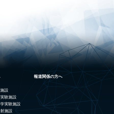
へ
報道関係の方へ
験施設
ノ実験施設
科学実験施設
照射施設