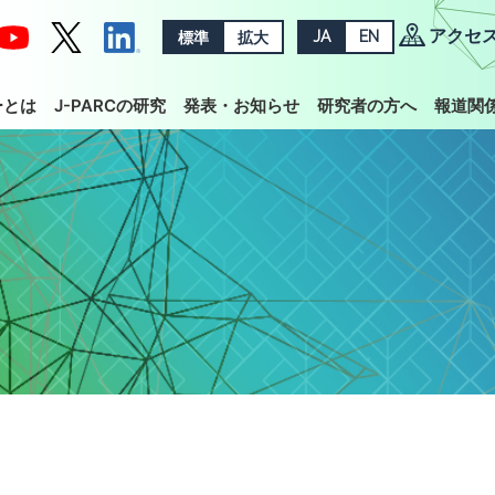
アクセ
標準
拡大
JA
EN
ーとは
J-PARCの研究
発表・お知らせ
研究者の方へ
報道関