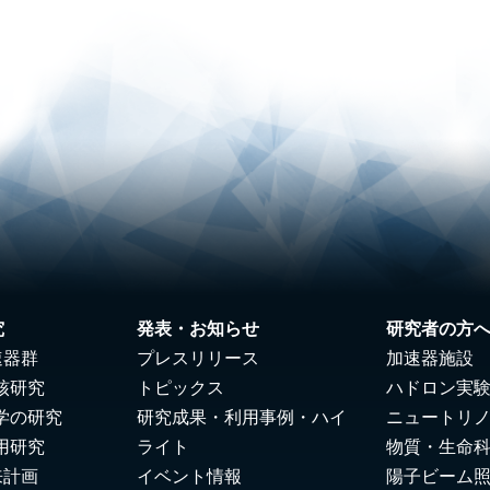
究
発表・お知らせ
研究者の方
速器群
プレスリリース
加速器施設
核研究
トピックス
ハドロン実
学の研究
研究成果・利用事例・ハイ
ニュートリ
用研究
ライト
物質・生命
来計画
イベント情報
陽子ビーム