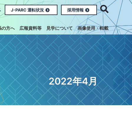
ス
J-PARC 運転状況
採用情報
係の方へ
広報資料等
見学について
画像使用・転載
2022年4月