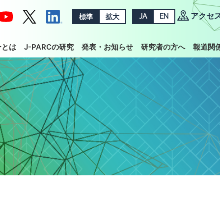
アクセ
標準
拡大
JA
EN
ーとは
J-PARCの研究
発表・お知らせ
研究者の方へ
報道関