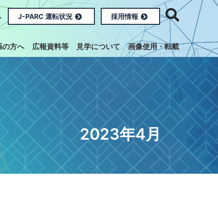
ス
J-PARC 運転状況
採用情報
係の方へ
広報資料等
見学について
画像使用・転載
2023年4月