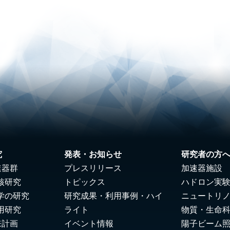
究
発表・お知らせ
研究者の方
速器群
プレスリリース
加速器施設
核研究
トピックス
ハドロン実
学の研究
研究成果・利用事例・ハイ
ニュートリ
用研究
ライト
物質・生命
来計画
イベント情報
陽子ビーム