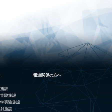
へ
報道関係の方へ
験施設
ノ実験施設
科学実験施設
照射施設