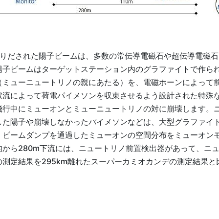
ら蹴りだされた陽子ビームは、多数の常伝導電磁石や超伝導電磁
陽子ビームはターゲットステーション内のグラファイトで作ら
（ミューニュートリノの親にあたる）を、電磁ホーンによって
流によって荷電パイメソンを収束させるよう設計された特殊な
飛行中にミューオンとミューニュートリノの対に崩壊します。
した陽子や崩壊しなかったパイメソンなどは、大型グラファイ
。ビームダンプを通過したミューオンの空間分布をミューオン
から280m下流には、ニュートリノ前置検出器があって、ニ
測定結果を295km離れたスーパーカミオカンデの測定結果