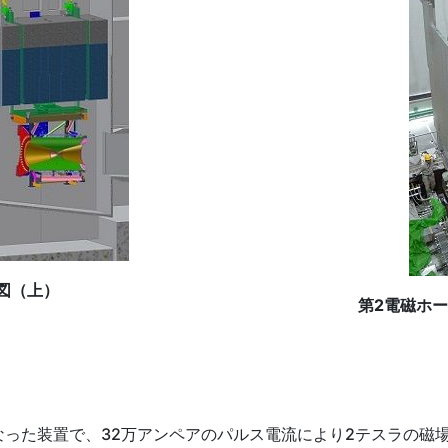
図（上）
第2電磁ホ
った装置で、32万アンペアのパルス電流により2テスラの磁