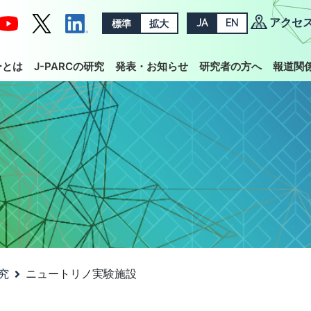
アクセ
標準
拡大
JA
EN
ーとは
J-PARCの研究
発表・お知らせ
研究者の方へ
報道関
究
ニュートリノ実験施設