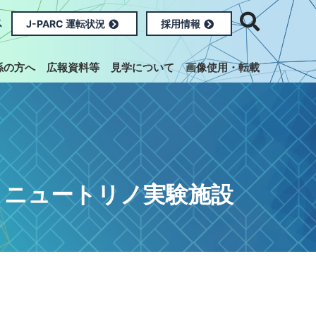
ス
J-PARC 運転状況
採用情報
係の方へ
広報資料等
見学について
画像使用・転載
ニュートリノ実験施設