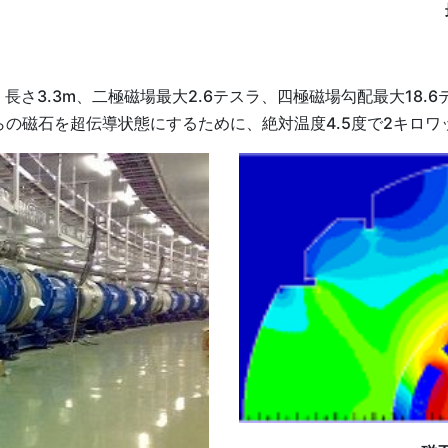
さ3.3m、二極磁場最大2.6テスラ、四極磁場勾配最大18.
れらの磁石を超伝導状態にするために、絶対温度4.5度で2キロ