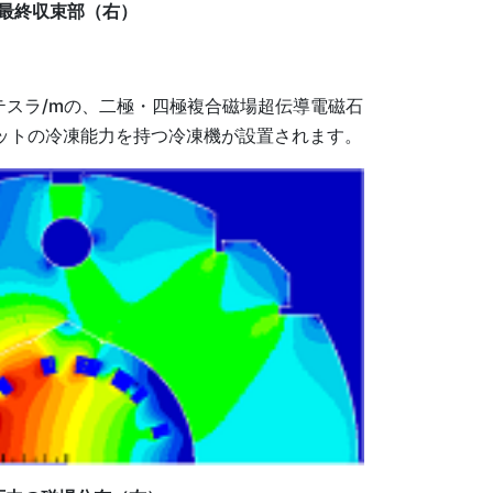
最終収束部（右）
6テスラ/mの、二極・四極複合磁場超伝導電磁石
ワットの冷凍能力を持つ冷凍機が設置されます。