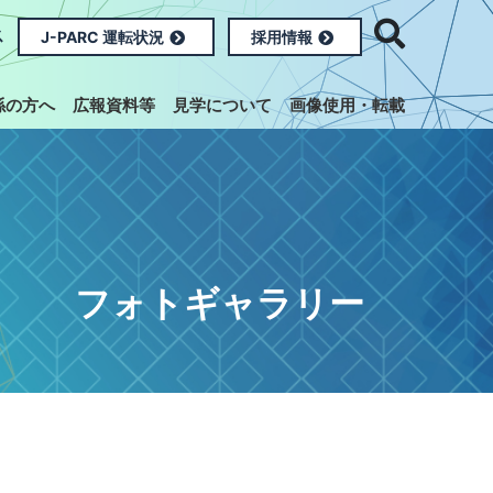
ス
J-PARC 運転状況
採用情報
係の方へ
広報資料等
見学について
画像使用・転載
フォトギャラリー