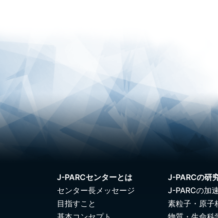
J-PARCセンターとは
J-PARCの研
センター長メッセージ
J-PARCの加
目指すこと
素粒子・原子
基本コンセプト
物質・生命科