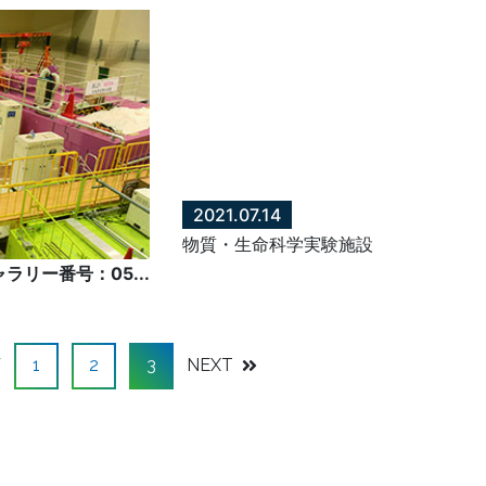
2021.07.14
物質・生命科学実験施設
リー番号：05...
V
1
2
3
NEXT