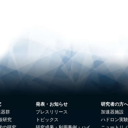
究
発表・お知らせ
研究者の方
速器群
プレスリリース
加速器施設
核研究
トピックス
ハドロン実
学の研究
研究成果・利用事例・ハイ
ニュートリ