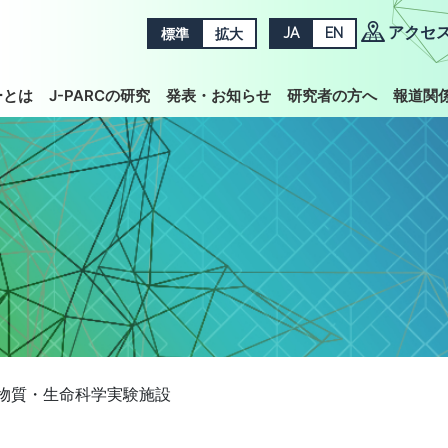
アクセ
標準
拡大
JA
EN
ーとは
J-PARCの研究
発表・お知らせ
研究者の方へ
報道関
物質・生命科学実験施設