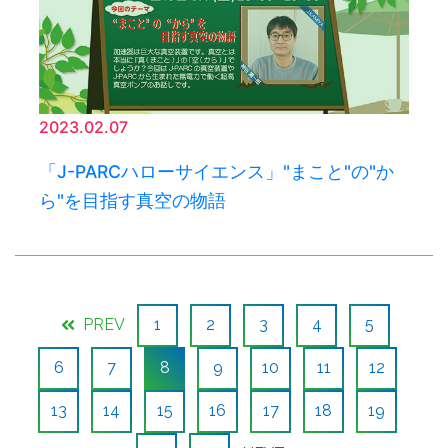
2023.02.07
「J-PARCハローサイエンス」"まこと"の"か
ら"を目指す真空の物語
PREV
1
2
3
4
5
6
7
8
9
10
11
12
13
14
15
16
17
18
19