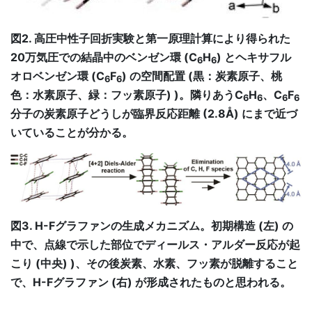
図2. 高圧中性子回折実験と第一原理計算により得られた
20万気圧での結晶中のベンゼン環 (C
H
) とヘキサフル
6
6
オロベンゼン環 (C
F
) の空間配置 (黒：炭素原子、桃
6
6
色：水素原子、緑：フッ素原子) )。隣りあうC
H
、C
F
6
6
6
6
分子の炭素原子どうしが臨界反応距離 (2.8Å) にまで近づ
いていることが分かる。
図3. H-Fグラファンの生成メカニズム。初期構造 (左) の
中で、点線で示した部位でディールス・アルダー反応が起
こり (中央) )、その後炭素、水素、フッ素が脱離すること
で、H-Fグラファン (右) が形成されたものと思われる。