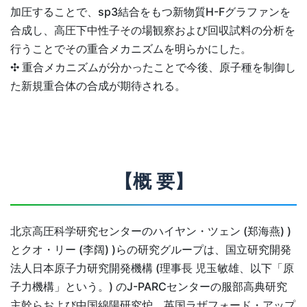
加圧することで、sp3結合をもつ新物質H-Fグラファンを
合成し、高圧下中性子その場観察および回収試料の分析を
行うことでその重合メカニズムを明らかにした。
✣ 重合メカニズムが分かったことで今後、原子種を制御し
た新規重合体の合成が期待される。
【概 要】
北京高圧科学研究センターのハイヤン・ツェン (郑海燕) )
とクオ・リー (李阔) )らの研究グループは、国立研究開発
法人日本原子力研究開発機構 (理事長 児玉敏雄、以下「原
子力機構」という。) のJ-PARCセンターの服部高典研究
主幹らおよび中国綿陽研究炉、英国ラザフォード・アップ