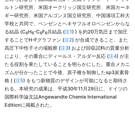
ルトン研究所、米国オークリッジ国立研究所、米国カーネ
ギー研究所、米国アルゴンヌ国立研究所、中国浦項工科大
学校と共同で、ベンゼンとヘキサフルオロベンゼンからな
る結晶 (C
H
-C
F
共結晶 (
注1
) ) を約20万気圧まで加圧
6
6
6
6
することでH-Fグラファン (
注2
) が合成できること、また
高圧下中性子その場観察 (
注3
) および回収試料の質量分析
により、その重合にディールス・アルダー反応 (
注4
) が主
たる役割を果たしていることを明らかにした。重合メカニ
ズムが分かったことで今後、原子種を制御したsp3炭素骨
格 ( (
注5
) をもつ新物質のデザインが可能になると期待さ
れる。本研究の成果は、平成30年11月29日に、ドイツの
国際科学論文誌Angewandte Chemie International
Editionに掲載された。