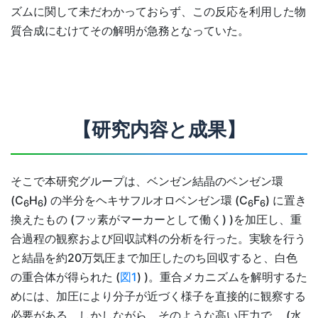
ズムに関して未だわかっておらず、この反応を利用した物
質合成にむけてその解明が急務となっていた。
【研究内容と成果】
そこで本研究グループは、ベンゼン結晶のベンゼン環
(C
H
) の半分をヘキサフルオロベンゼン環 (C
F
) に置き
6
6
6
6
換えたもの (フッ素がマーカーとして働く) )を加圧し、重
合過程の観察および回収試料の分析を行った。実験を行う
と結晶を約20万気圧まで加圧したのち回収すると、白色
の重合体が得られた (
図1
) )。重合メカニズムを解明するた
めには、加圧により分子が近づく様子を直接的に観察する
必要がある。しかしながら、そのような高い圧力で、 (水