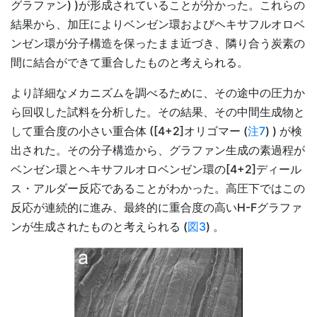
グラファン) )が形成されていることが分かった。これらの
結果から、加圧によりベンゼン環およびヘキサフルオロベ
ンゼン環が分子構造を保ったまま近づき、隣り合う炭素の
間に結合ができて重合したものと考えられる。
より詳細なメカニズムを調べるために、その途中の圧力か
ら回収した試料を分析した。その結果、その中間生成物と
して重合度の小さい重合体 ([4+2]オリゴマー (
注7
) ) が検
出された。その分子構造から、グラファン生成の素過程が
ベンゼン環とヘキサフルオロベンゼン環の[4+2]ディール
ス・アルダー反応であることがわかった。高圧下ではこの
反応が連続的に進み、最終的に重合度の高いH-Fグラファ
ンが生成されたものと考えられる (
図3
) 。