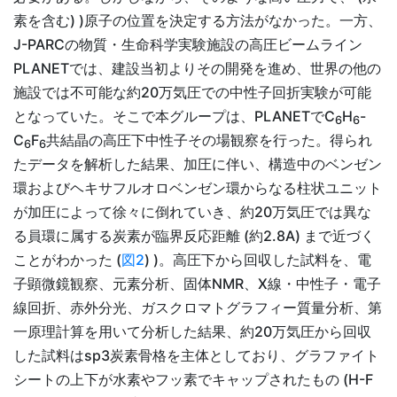
素を含む) )原子の位置を決定する方法がなかった。一方、
J-PARCの物質・生命科学実験施設の高圧ビームライン
PLANETでは、建設当初よりその開発を進め、世界の他の
施設では不可能な約20万気圧での中性子回折実験が可能
となっていた。そこで本グループは、PLANETでC
H
-
6
6
C
F
共結晶の高圧下中性子その場観察を行った。得られ
6
6
たデータを解析した結果、加圧に伴い、構造中のベンゼン
環およびヘキサフルオロベンゼン環からなる柱状ユニット
が加圧によって徐々に倒れていき、約20万気圧では異な
る員環に属する炭素が臨界反応距離 (約2.8A) まで近づく
ことがわかった (
図2
) )。高圧下から回収した試料を、電
子顕微鏡観察、元素分析、固体NMR、X線・中性子・電子
線回折、赤外分光、ガスクロマトグラフィー質量分析、第
一原理計算を用いて分析した結果、約20万気圧から回収
した試料はsp3炭素骨格を主体としており、グラファイト
シートの上下が水素やフッ素でキャップされたもの (H-F