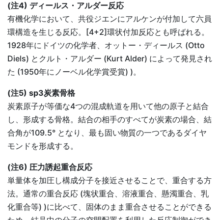
(注4) ディールス・アルダー反応
有機化学において、共役ジエンにアルケンが付加して六員
環構造を生じる反応。[4+2]環状付加反応とも呼ばれる。
1928年にドイツの化学者、オットー・ディールス (Otto
Diels) とクルト・アルダー (Kurt Alder) によって発見され
た (1950年にノーベル化学賞受賞) )。
(注5) sp3炭素骨格
炭素原子が等価な4つの混成軌道を用いて他の原子と結合
し、形成する骨格。結合の相手のすべてが炭素の場合、結
合角が109.5° となり、最も固い物質の一つであるダイヤ
モンドを形成する。
(注6) 圧力誘起重合反応
単量体を加圧し構成分子を接近させることで、重合する方
法。通常の重合反応 (塊状重合、溶液重合、懸濁重合、乳
化重合等) )に比べて、固体のまま重合させることができる
ため、結晶中の分子の空間配置を利用した反応制御ができ