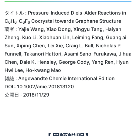
タイトル : Pressure-Induced Diels-Alder Reactions in
C
H
-C
F
Cocrystal towards Graphane Structure
6
6
6
6
著者 : Yajie Wang, Xiao Dong, Xingyu Tang, Haiyan
Zheng, Kuo Li, Xiaohuan Lin, Leiming Fang, Guang'ai
Sun, Xiping Chen, Lei Xie, Craig L. Bull, Nicholas P.
Funnell, Takanori Hattori, Asami Sano-Furukawa, Jihua
Chen, Dale K. Hensley, George Cody, Yang Ren, Hyun
Hwi Lee, Ho-kwang Mao
雑誌 : Angewandte Chemie International Edition
DOI : 10.1002/anie.201813120
公開日 : 2018/11/29