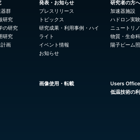
究
発表・お知らせ
研究者の方
速器群
プレスリリース
加速器施設
核研究
トピックス
ハドロン実
学の研究
研究成果・利用事例・ハイ
ニュートリ
用研究
ライト
物質・生命
来計画
イベント情報
陽子ビーム
お知らせ
画像使用・転載
Users Office
低温技術の