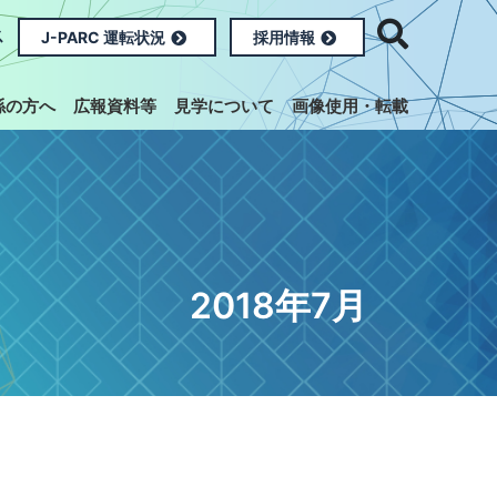
ス
J-PARC 運転状況
採用情報
係の方へ
広報資料等
見学について
画像使用・転載
2018年7月