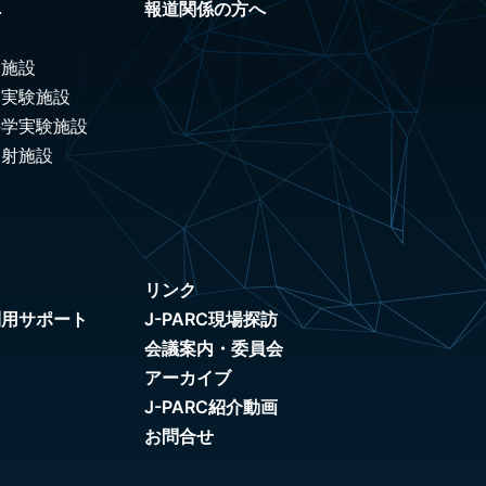
へ
報道関係の方へ
験施設
ノ実験施設
科学実験施設
照射施設
リンク
利用サポート
J-PARC現場探訪
会議案内・委員会
アーカイブ
J-PARC紹介動画
お問合せ