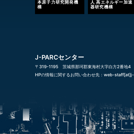
本原子力研究開発機
人 高エネルギー加速
構
器研究機構
J-PARCセンター
〒319-1195 茨城県那珂郡東海村大字白方2番地4
HPの情報に関するお問い合わせ先：
web-staff[at]j