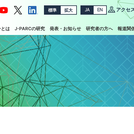
アクセ
標準
拡大
JA
EN
ーとは
J-PARCの研究
発表・お知らせ
研究者の方へ
報道関