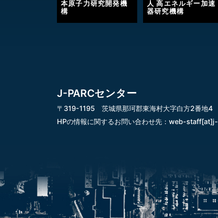
本原子力研究開発機
人 高エネルギー加速
構
器研究機構
J-PARCセンター
〒319-1195 茨城県那珂郡東海村大字白方2番地4
HPの情報に関するお問い合わせ先：
web-staff[at]j