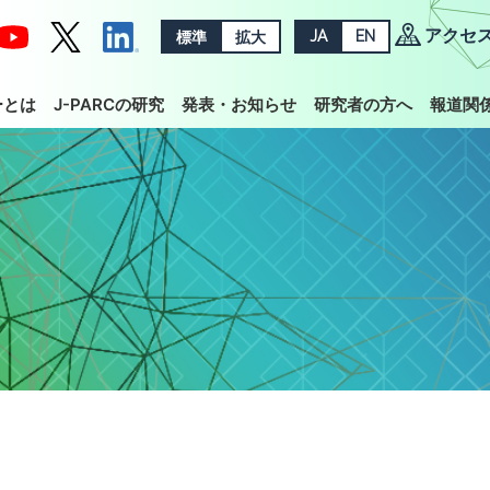
アクセ
標準
拡大
JA
EN
ーとは
J-PARCの研究
発表・お知らせ
研究者の方へ
報道関