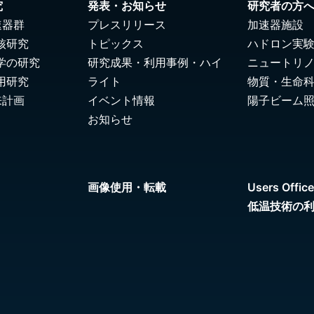
究
発表・お知らせ
研究者の方
速器群
プレスリリース
加速器施設
核研究
トピックス
ハドロン実
学の研究
研究成果・利用事例・ハイ
ニュートリ
用研究
ライト
物質・生命
来計画
イベント情報
陽子ビーム
お知らせ
画像使用・転載
Users Office
低温技術の