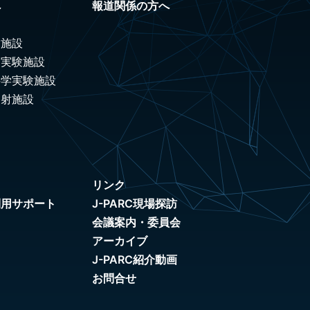
へ
報道関係の方へ
験施設
ノ実験施設
科学実験施設
照射施設
リンク
利用サポート
J-PARC現場探訪
会議案内・委員会
アーカイブ
J-PARC紹介動画
お問合せ