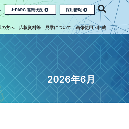
ス
J-PARC 運転状況
採用情報
係の方へ
広報資料等
見学について
画像使用・転載
2026年6月