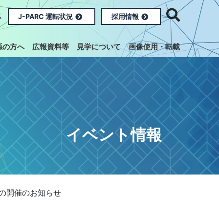
ス
J-PARC 運転状況
採用情報
係の方へ
広報資料等
見学について
画像使用・転載
イベント情報
の開催のお知らせ