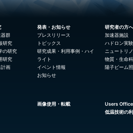
究
発表・お知らせ
研究者の方
速器群
プレスリリース
加速器施設
核研究
トピックス
ハドロン実
学の研究
研究成果・利用事例・ハイ
ニュートリ
用研究
ライト
物質・生命
来計画
イベント情報
陽子ビーム
お知らせ
画像使用・転載
Users Office
低温技術の