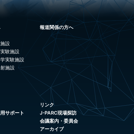
へ
報道関係の方へ
験施設
ノ実験施設
科学実験施設
照射施設
リンク
利用サポート
J-PARC現場探訪
会議案内・委員会
アーカイブ