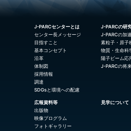
J-PARCセンターとは
J-PARCの研
センター長メッセージ
J-PARCの加
目指すこと
素粒子・原子
基本コンセプト
物質・生命科
沿革
陽子ビーム応
体制図
J-PARCの将
採用情報
調達
SDGsと環境への配慮
広報資料等
見学について
出版物
映像プログラム
フォトギャラリー