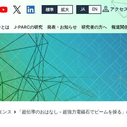
アクセ
標準
拡大
JA
EN
ーとは
J-PARCの研究
発表・お知らせ
研究者の方へ
報道関
イエンス
「超伝導のおはなし－超強力電磁石でビームを操る」