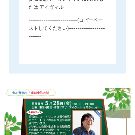
たは アイヴィル
-----------------------(コピーペー
ストしてください)-----------------
------