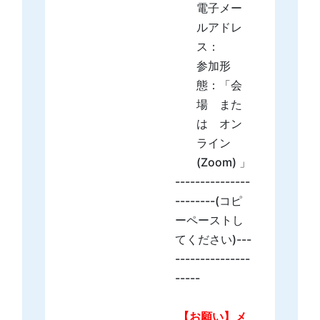
電子メー
ルアドレ
ス：
参加形
態：「会
場 また
は オン
ライン
(Zoom) 」
---------------
--------(コピ
ーペーストし
てください)---
---------------
-----
【お願い】メ