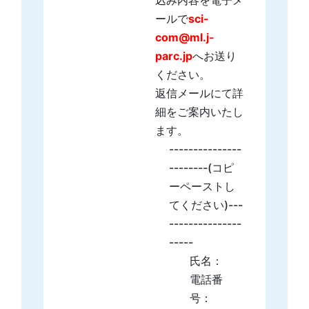
込み内容を電子メ
ールで
sci-
com@ml.j-
parc.jp
へお送り
ください。
返信メールにて詳
細をご案内いたし
ます。
---------------
--------(コピ
ーペーストし
てください)---
---------------
-----
氏名：
電話番
号：