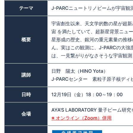
テーマ
J-PARCニュートリノビームが宇宙
宇宙創生以来、天文学的数の星が超新
宙 を満たしていて、超新星背景ニュ
概要
星形成の歴史、銀河の重元素量の推移
ん。実はこの観測に、J-PARCの大
は、一見繋がりがなさそうな宇宙観測
日野 陽太（HINO Yota）
講師
J-PARCセンター 素粒子原子核ディ
日時
12月19日（金）18：00～19：00
AYA'S LABORATORY 量子ビーム研究
会場
※ オンライン（Zoom）併用