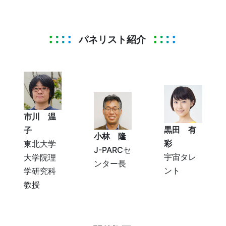
パネリスト紹介
市川 温
黒田 有
子
小林 隆
彩
東北大学
J-PARCセ
宇宙タレ
大学院理
ンター長
ント
学研究科
教授