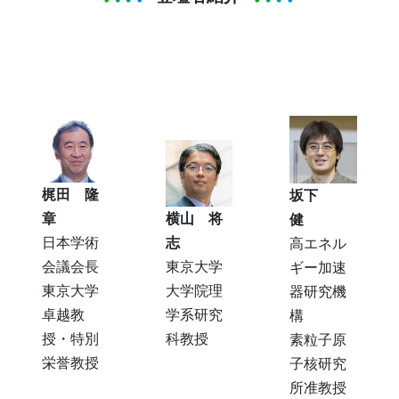
梶田 隆
坂下
章
横山 将
健
日本学術
志
高エネル
会議会長
東京大学
ギー加速
東京大学
大学院理
器研究機
卓越教
学系研究
構
授・特別
科教授
素粒子原
栄誉教授
子核研究
所准教授