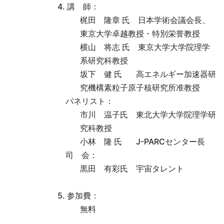
4. 講 師：
梶田 隆章 氏 日本学術会議会長、
東京大学卓越教授・特別栄誉教授
横山 将志 氏 東京大学大学院理学
系研究科教授
坂下 健 氏 高エネルギー加速器研
究機構素粒子原子核研究所准教授
パネリスト：
市川 温子氏 東北大学大学院理学研
究科教授
小林 隆 氏 J-PARCセンター長
司 会：
黒田 有彩氏 宇宙タレント
5. 参加費：
無料