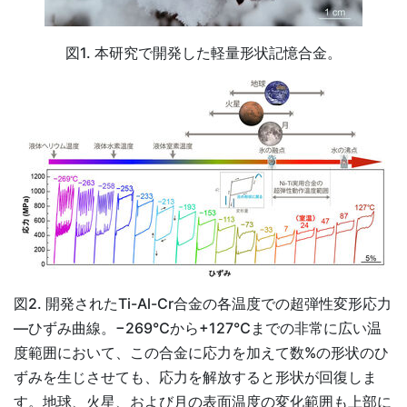
図1. 本研究で開発した軽量形状記憶合金。
図2. 開発されたTi-Al-Cr合金の各温度での超弾性変形応力
―ひずみ曲線。−269℃から+127℃までの非常に広い温
度範囲において、この合金に応力を加えて数%の形状のひ
ずみを生じさせても、応力を解放すると形状が回復しま
す。地球、火星、および月の表面温度の変化範囲も上部に