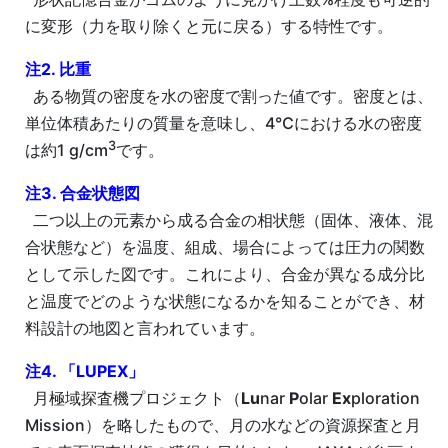
に変形（力を取り除くと元に戻る）する特性です。
注2. 比重
ある物質の密度を水の密度で割った値です。密度とは、
単位体積あたりの質量を意味し、4℃における水の密度
3
は約1 g/cm
です。
注3. 合金状態図
二つ以上の元素から成る合金の相状態（固体、液体、混
合状態など）を温度、組成、場合によっては圧力の関数
として示した図です。これにより、合金が異なる成分比
と温度でどのような状態になるかを知ることができ、材
料設計の地図と言われています。
注4. 「LUPEX」
月極域探査機プロジェクト（
Lu
nar
P
olar
Ex
ploration
Mission）を略したもので、月の水などの資源探査と月