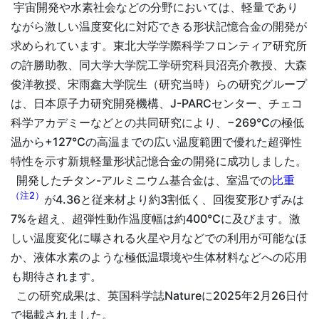
宇宙開発や水素社会などの分野においては、軽量であり
ながら激しい温度変化に対応できる形状記憶合金の開発が
求められています。東北大学学際科学フロンティア研究所
の許勝助教、同大学大学院工学研究科貝沼亮介教授、大森
俊洋教授、宋雨鑫大学院生（研究当時）らの研究グループ
は、日本原子力研究開発機構、J-PARCセンター、チェコ
科学アカデミーなどとの共同研究により、−269℃の極低
温から+127℃の高温までの広い温度範囲で優れた超弾性
特性を示す新規軽量形状記憶合金の開発に成功しました。
開発したチタン-アルミニウム基合金は、室温での
比重
（注2）
が4.36と従来材より約3割低く、回復変形ひずみは
7%を超え、超弾性動作温度幅は約400℃に及びます。激
しい温度変化に曝される火星や月などでの利用が可能なほ
か、液体水素のような極低温環境や生体材料などへの応用
も期待されます。
この研究成果は、英国科学誌Natureに2025年2月26日付
で掲載されました。