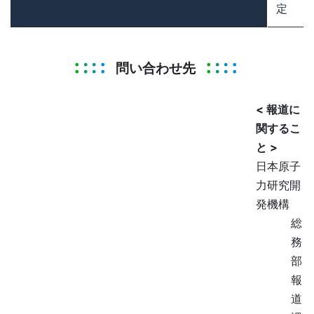
定
問い合わせ先
< 報道に
関するこ
と >
日本原子
力研究開
発機構
総
務
部
報
道