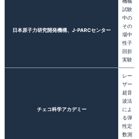
機械
試験
中の
その
日本原子力研究開発機構、J-PARCセンター
場中
性子
回折
実験
レー
ザー
超音
波法
チェコ科学アカデミー
によ
る弾
性定
数測