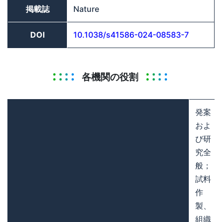
掲載誌
Nature
DOI
10.1038/s41586-024-08583-7
各機関の役割
発案
およ
び研
究全
般；
試料
作
製、
組織