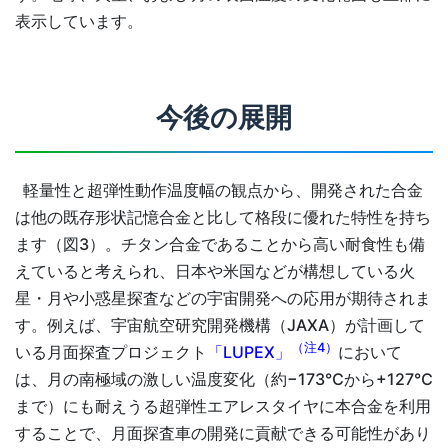
表示しています。
今後の展開
軽量性と超弾性動作温度幅の観点から、開発された合金
は他の既存形状記憶合金と比して格段に優れた特性を持ち
ます（図3）。チタン合金であることから高い耐食性も備
えていると考えられ、日本や米国などが構想している火
星・月や小惑星探査などの宇宙開発への応用が期待されま
す。例えば、宇宙航空研究開発機構（JAXA）が計画して
（注4）
いる月面探査プロジェクト
「LUPEX」
において
は、月の南極域の激しい温度変化（約−173℃から+127℃
まで）にも耐えうる超弾性エアレスタイヤに本合金を利用
することで、月面探査車の開発に貢献できる可能性があり