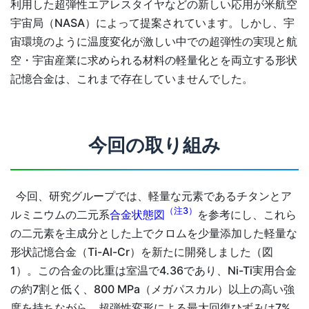
利用した超弾性エアレスタイヤなどの新しい応用が米航空
宇宙局（NASA）によって提案されています。しかし、宇
宙環境のように温度変化が激しい中での超弾性の実現と航
空・宇宙産業に求められる材料の軽量化とを両立する形状
記憶合金は、これまで存在していませんでした。
今回の取り組み
今回、研究グループでは、軽量な元素であるチタンとア
（注3）
ルミニウムの二元系
合金状態図
を参考にし、これら
の二元素を主成分とした上でクロムを少量添加した軽量な
形状記憶合金（Ti-Al-Cr）を新たに開発しました（図
1）。この合金の比重は室温で4.36であり、Ni-Ti実用合金
の約7割と低く、800 MPa（メガパスカル）以上の高い強
度を持ちながら、超弾性変形による最大回復ひずみは7%