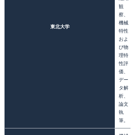
観
察、
機械
東北大学
特性
およ
び物
理特
性評
価、
デー
タ解
析、
論文
執
筆。